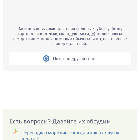
Бамбук
Банан
Барбарис
Защитить невысокие растения (зелень, клубнику, ботву
Бархатцы
картофеля и редьки, молодую рассаду) от внезапных
заморозков можно с помощью обычных газет, настеленных
Бегония
поверх растений.
Белые грибы
Бирючина
Показать другой совет
Бобовые
Боярышнык
Бруннера
Брусника
Бузина
Вазоны
Вешенки
Есть вопросы? Давайте их обсудим
Виноград
Пересадка смородины: когда и как это лучше
Вишня
делать?