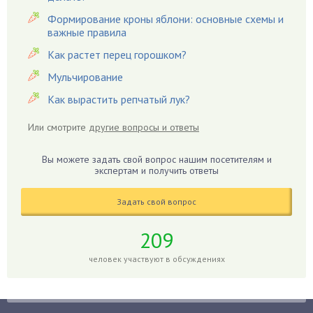
Вредители
Формирование кроны яблони: основные схемы и
важные правила
Гардения
Гацания
Как растет перец горошком?
Гвоздики
Мульчирование
Георгины
Как вырастить репчатый лук?
Герань
Или смотрите
другие вопросы и ответы
Гиацинт
Гибискус
Вы можете задать свой вопрос нашим посетителям и
Гиппеаструм
экспертам и получить ответы
Гладиолусы
Задать свой вопрос
Глоксиния
Годжи
209
Голубика
человек участвуют в обсуждениях
Горох
Гортензия
Гранат