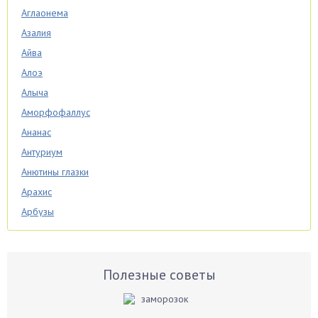
Аглаонема
Азалия
Айва
Алоэ
Алыча
Аморфофаллус
Ананас
Антуриум
Анютины глазки
Арахис
Арбузы
Аспарагус
Астры
Базилик
Полезные советы
Баклажаны
Бальзамин