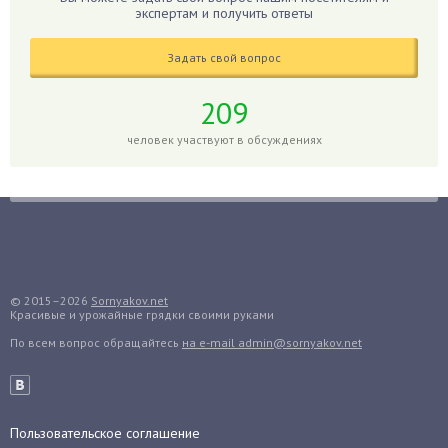
экспертам и получить ответы
Глоксиния
Годжи
Задать свой вопрос
Голубика
Горох
209
Гортензия
человек участвуют в обсуждениях
Гранат
Грибы
Груша
Груши
Грядки
Гуава
© 2015–2026
Sornyakov.net
Красивые и урожайные грядки своими руками
Гузмания
По всем вопрос обращайтесь
на e-mail admin@sornyakov.net
Дайкон
Декабрист
Дельфиниум
Пользовательское соглашение
Дендробиум