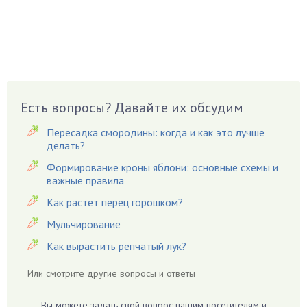
Брусника
Бузина
Вазоны
Вешенки
Виноград
Есть вопросы? Давайте их обсудим
Вишня
Вредители
Пересадка смородины: когда и как это лучше
Гардения
делать?
Гацания
Формирование кроны яблони: основные схемы и
важные правила
Гвоздики
Как растет перец горошком?
Георгины
Герань
Мульчирование
Гиацинт
Как вырастить репчатый лук?
Гибискус
Или смотрите
другие вопросы и ответы
Гиппеаструм
Гладиолусы
Вы можете задать свой вопрос нашим посетителям и