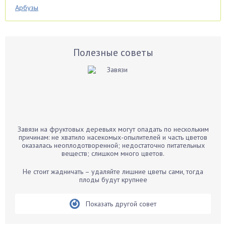
Арбузы
Аспарагус
Астры
Базилик
Полезные советы
Баклажаны
Бальзамин
Бамбук
Банан
Барбарис
Завязи на фруктовых деревьях могут опадать по нескольким
Бархатцы
причинам: не хватило насекомых-опылителей и часть цветов
оказалась неоплодотворенной; недостаточно питательных
Бегония
веществ; слишком много цветов.
Белые грибы
Не стоит жадничать – удаляйте лишние цветы сами, тогда
Бирючина
плоды будут крупнее
Бобовые
Показать другой совет
Боярышнык
Бруннера