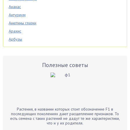
Ананас
Антуриум
Анютины глазки
Арахис
Арбузы
Аспарагус
Астры
Базилик
Полезные советы
Баклажаны
Бальзамин
Бамбук
Банан
Барбарис
Растения, в названии которых стоит обозначение F1 в
Бархатцы
последующих поколениях дают расщепление признаков. То
есть семена с таких растений не дадут те же характеристики,
Бегония
что и у их родителя.
Белые грибы