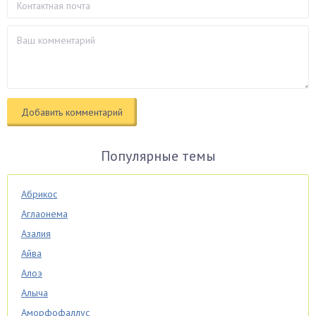
Популярные темы
Абрикос
Аглаонема
Азалия
Айва
Алоэ
Алыча
Аморфофаллус