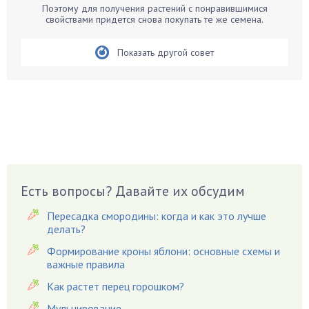
Поэтому для получения растений с понравившимися
Бирючина
свойствами придется снова покупать те же семена.
Бобовые
Показать другой совет
Боярышнык
Бруннера
Брусника
Бузина
Вазоны
Вешенки
Виноград
Есть вопросы? Давайте их обсудим
Вишня
Вредители
Пересадка смородины: когда и как это лучше
Гардения
делать?
Гацания
Формирование кроны яблони: основные схемы и
важные правила
Гвоздики
Как растет перец горошком?
Георгины
Герань
Мульчирование