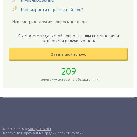
Гиацинт
Как вырастить репчатый лук?
Гибискус
Или смотрите
другие вопросы и ответы
Гиппеаструм
Гладиолусы
Вы можете задать свой вопрос нашим посетителям и
экспертам и получить ответы
Глоксиния
Годжи
Задать свой вопрос
Голубика
Горох
209
Гортензия
человек участвуют в обсуждениях
Гранат
Грибы
Груша
Груши
Грядки
Гуава
© 2015–2026
Sornyakov.net
Красивые и урожайные грядки своими руками
Гузмания