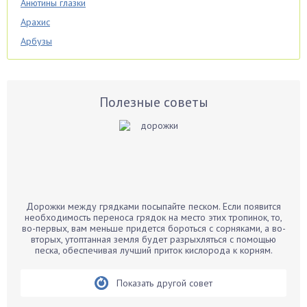
Анютины глазки
Арахис
Арбузы
Аспарагус
Астры
Базилик
Полезные советы
Баклажаны
Бальзамин
Бамбук
Банан
Барбарис
Дорожки между грядками посыпайте песком. Если появится
Бархатцы
необходимость переноса грядок на место этих тропинок, то,
во-первых, вам меньше придется бороться с сорняками, а во-
Бегония
вторых, утоптанная земля будет разрыхляться с помощью
песка, обеспечивая лучший приток кислорода к корням.
Белые грибы
Бирючина
Показать другой совет
Бобовые