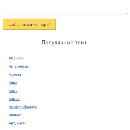
Популярные темы
Абрикос
Аглаонема
Азалия
Айва
Алоэ
Алыча
Аморфофаллус
Ананас
Антуриум