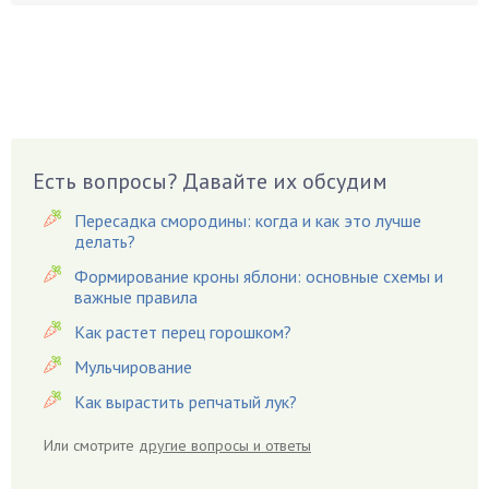
Боярышнык
Бруннера
Брусника
Бузина
Вазоны
Вешенки
Есть вопросы? Давайте их обсудим
Виноград
Вишня
Пересадка смородины: когда и как это лучше
делать?
Вредители
Формирование кроны яблони: основные схемы и
Гардения
важные правила
Гацания
Как растет перец горошком?
Гвоздики
Мульчирование
Георгины
Как вырастить репчатый лук?
Герань
Гиацинт
Или смотрите
другие вопросы и ответы
Гибискус