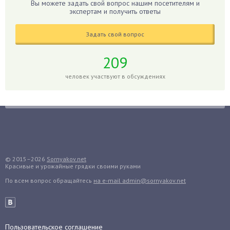
Гиппеаструм
Вы можете задать свой вопрос нашим посетителям и
экспертам и получить ответы
Гладиолусы
Глоксиния
Задать свой вопрос
Годжи
209
Голубика
Горох
человек участвуют в обсуждениях
Гортензия
Гранат
Грибы
Груша
Груши
© 2015–2026
Sornyakov.net
Грядки
Красивые и урожайные грядки своими руками
Гуава
По всем вопрос обращайтесь
на e-mail admin@sornyakov.net
Гузмания
Дайкон
Декабрист
Пользовательское соглашение