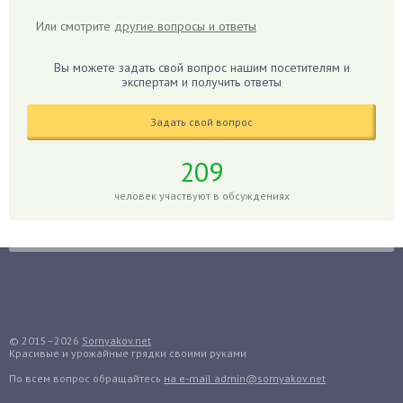
Гиацинт
Или смотрите
другие вопросы и ответы
Гибискус
Гиппеаструм
Вы можете задать свой вопрос нашим посетителям и
экспертам и получить ответы
Гладиолусы
Глоксиния
Задать свой вопрос
Годжи
209
Голубика
Горох
человек участвуют в обсуждениях
Гортензия
Гранат
Грибы
Груша
Груши
© 2015–2026
Sornyakov.net
Грядки
Красивые и урожайные грядки своими руками
Гуава
По всем вопрос обращайтесь
на e-mail admin@sornyakov.net
Гузмания