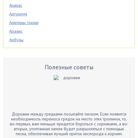
Ананас
Антуриум
Анютины глазки
Арахис
Арбузы
Аспарагус
Астры
Базилик
Полезные советы
Баклажаны
Бальзамин
Бамбук
Банан
Барбарис
Дорожки между грядками посыпайте песком. Если появится
Бархатцы
необходимость переноса грядок на место этих тропинок, то,
во-первых, вам меньше придется бороться с сорняками, а во-
Бегония
вторых, утоптанная земля будет разрыхляться с помощью
песка, обеспечивая лучший приток кислорода к корням.
Белые грибы