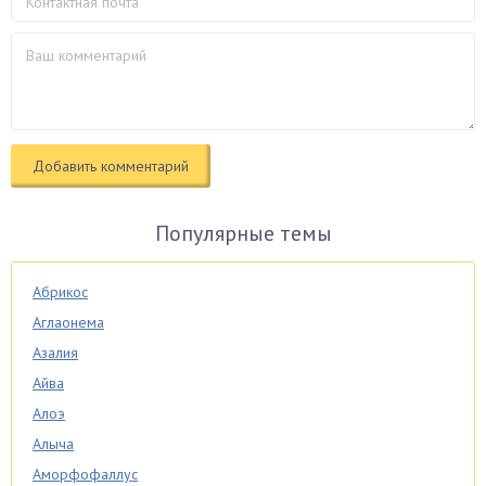
Популярные темы
Абрикос
Аглаонема
Азалия
Айва
Алоэ
Алыча
Аморфофаллус