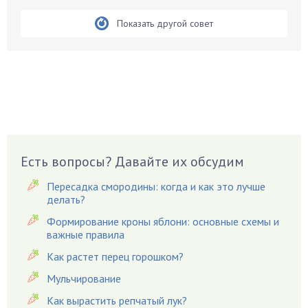
Бирючина
Показать другой совет
Бобовые
Боярышнык
Бруннера
Брусника
Бузина
Вазоны
Вешенки
Есть вопросы? Давайте их обсудим
Виноград
Вишня
Пересадка смородины: когда и как это лучше
делать?
Вредители
Формирование кроны яблони: основные схемы и
Гардения
важные правила
Гацания
Как растет перец горошком?
Гвоздики
Мульчирование
Георгины
Как вырастить репчатый лук?
Герань