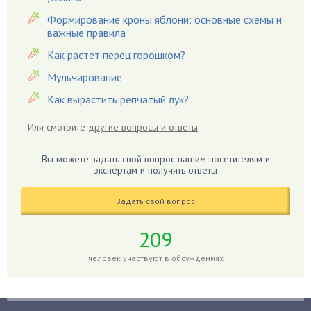
Вредители
Формирование кроны яблони: основные схемы и
важные правила
Гардения
Гацания
Как растет перец горошком?
Гвоздики
Мульчирование
Георгины
Как вырастить репчатый лук?
Герань
Или смотрите
другие вопросы и ответы
Гиацинт
Гибискус
Вы можете задать свой вопрос нашим посетителям и
Гиппеаструм
экспертам и получить ответы
Гладиолусы
Задать свой вопрос
Глоксиния
Годжи
209
Голубика
человек участвуют в обсуждениях
Горох
Гортензия
Гранат