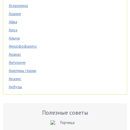
Аглаонема
Азалия
Айва
Алоэ
Алыча
Аморфофаллус
Ананас
Антуриум
Анютины глазки
Арахис
Арбузы
Аспарагус
Астры
Базилик
Полезные советы
Баклажаны
Бальзамин