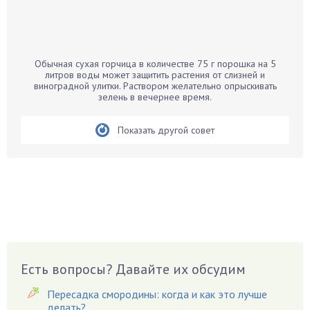
Бамбук
Банан
Барбарис
Обычная сухая горчица в количестве 75 г порошка на 5
Бархатцы
литров воды может защитить растения от слизней и
виноградной улитки. Раствором желательно опрыскивать
Бегония
зелень в вечернее время.
Белые грибы
Бирючина
Показать другой совет
Бобовые
Боярышнык
Бруннера
Брусника
Бузина
Вазоны
Вешенки
Есть вопросы? Давайте их обсудим
Виноград
Пересадка смородины: когда и как это лучше
Вишня
делать?