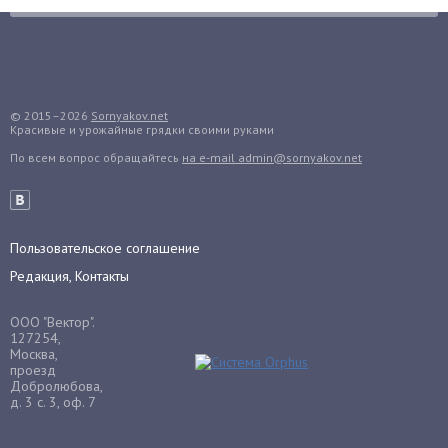
Гранат
Грибы
Груша
Груши
© 2015–2026
Sornyakov.net
Красивые и урожайные грядки своими руками
Грядки
По всем вопрос обращайтесь
на e-mail admin@sornyakov.net
Гуава
Гузмания
Дайкон
Декабрист
Пользовательское соглашение
Дельфиниум
Редакция, Контакты
Дендробиум
ООО "Вектор".
Денежное дерево
127254,
Москва,
Диффенбахия
проезд
Добролюбова,
Драцена
д. 3 с. 3, оф. 7
Дыня
Ежевика