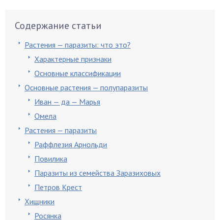
Содержание статьи
Растения — паразиты: что это?
Характерные признаки
Основные классификации
Основные растения — полупаразиты
Иван — да — Марья
Омела
Растения — паразиты
Раффлезия Арнольди
Повилика
Паразиты из семейства Заразиховых
Петров Крест
Хищники
Росянка