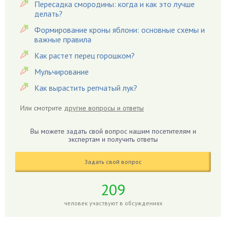
Пересадка смородины: когда и как это лучше
Вишня
делать?
Вредители
Формирование кроны яблони: основные схемы и
важные правила
Гардения
Гацания
Как растет перец горошком?
Гвоздики
Мульчирование
Георгины
Как вырастить репчатый лук?
Герань
Или смотрите
другие вопросы и ответы
Гиацинт
Гибискус
Вы можете задать свой вопрос нашим посетителям и
Гиппеаструм
экспертам и получить ответы
Гладиолусы
Задать свой вопрос
Глоксиния
Годжи
209
Голубика
человек участвуют в обсуждениях
Горох
Гортензия