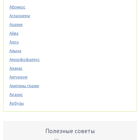
Абрикос
Аглаонема
Азалия
Айва
Алоэ
Алыча
Аморфофаллус
Ананас
Антуриум
Анютины глазки
Арахис
Арбузы
Аспарагус
Астры
Базилик
Полезные советы
Баклажаны