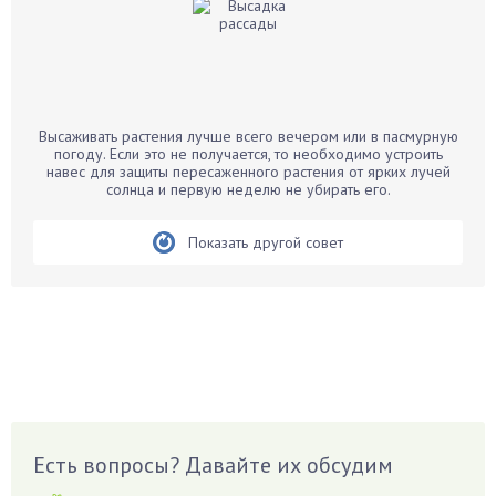
Бальзамин
Бамбук
Банан
Барбарис
Высаживать растения лучше всего вечером или в пасмурную
Бархатцы
погоду. Если это не получается, то необходимо устроить
навес для защиты пересаженного растения от ярких лучей
Бегония
солнца и первую неделю не убирать его.
Белые грибы
Бирючина
Показать другой совет
Бобовые
Боярышнык
Бруннера
Брусника
Бузина
Вазоны
Вешенки
Есть вопросы? Давайте их обсудим
Виноград