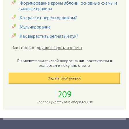
Вредители
Формирование кроны яблони: основные схемы и
важные правила
Гардения
Гацания
Как растет перец горошком?
Гвоздики
Мульчирование
Георгины
Как вырастить репчатый лук?
Герань
Или смотрите
другие вопросы и ответы
Гиацинт
Гибискус
Вы можете задать свой вопрос нашим посетителям и
Гиппеаструм
экспертам и получить ответы
Гладиолусы
Задать свой вопрос
Глоксиния
Годжи
209
Голубика
человек участвуют в обсуждениях
Горох
Гортензия
Гранат