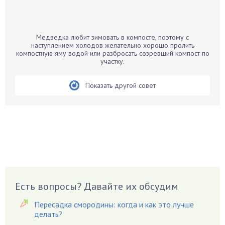
Бамбук
Банан
Барбарис
Медведка любит зимовать в компосте, поэтому с
Бархатцы
наступлением холодов желательно хорошо пролить
компостную яму водой или разбросать созревший компост по
Бегония
участку.
Белые грибы
Бирючина
Показать другой совет
Бобовые
Боярышнык
Бруннера
Брусника
Бузина
Вазоны
Вешенки
Есть вопросы? Давайте их обсудим
Виноград
Пересадка смородины: когда и как это лучше
Вишня
делать?