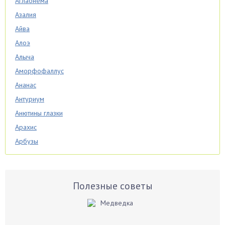
Аглаонема
Азалия
Айва
Алоэ
Алыча
Аморфофаллус
Ананас
Антуриум
Анютины глазки
Арахис
Арбузы
Аспарагус
Астры
Базилик
Полезные советы
Баклажаны
Бальзамин