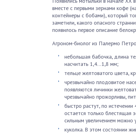
Появились мотыльки в начале ХХ в
вместе с первыми зернами кофе (н
контейнеры с бобами), который то
заметили, какого опасного странни
появилось первое описание белокр
Агроном-биолог из Палермо Петро
небольшая бабочка, длина те
насчитать 1,4…1,8 мм;
тельце желтоватого цвета, к
чрезвычайно плодовитое насе
появляются личинки желтоват
чрезвычайно прожорливы, пит
быстро растут, по истечении
остается только блестящая з
сильным увеличением можно у
куколка. В этом состоянии ж