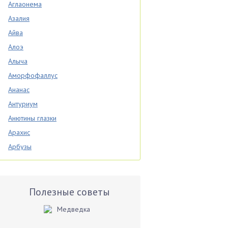
Аглаонема
Азалия
Айва
Алоэ
Алыча
Аморфофаллус
Ананас
Антуриум
Анютины глазки
Арахис
Арбузы
Аспарагус
Астры
Базилик
Полезные советы
Баклажаны
Бальзамин