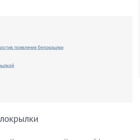
ротив появления белокрылки
рылкой
елокрылки