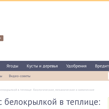
и
Ягоды
Кусты и деревья
Удобрения
Вредит
ты
Видео-советы
елокрылкой в теплице: биологические, механические и химические
 белокрылкой в теплице: