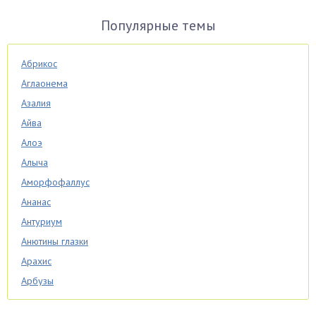
Популярные темы
Абрикос
Аглаонема
Азалия
Айва
Алоэ
Алыча
Аморфофаллус
Ананас
Антуриум
Анютины глазки
Арахис
Арбузы
Аспарагус