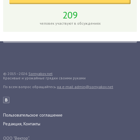
Голубика
Горох
209
Гортензия
человек участвуют в обсуждениях
Гранат
Грибы
Груша
Груши
Грядки
Гуава
© 2015–2026
Sornyakov.net
Красивые и урожайные грядки своими руками
Гузмания
По всем вопрос обращайтесь
на e-mail admin@sornyakov.net
Дайкон
Декабрист
Дельфиниум
Пользовательское соглашение
Дендробиум
Редакция, Контакты
Денежное дерево
Диффенбахия
ООО "Вектор".