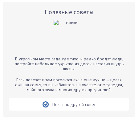
Астры
Базилик
Полезные советы
Баклажаны
Бальзамин
Бамбук
Банан
Барбарис
В укромном месте сада, где тихо, и редко бродят люди,
Бархатцы
постройте небольшое укрытие из досок, настелив внутрь
листья.
Бегония
Белые грибы
Если повезет и там поселится еж, а еще лучше – целая
ежиная семья, то вы избавитесь на участке от медведки,
Бирючина
майского жука и многих других вредителей.
Бобовые
Показать другой совет
Боярышнык
Бруннера
Брусника
Бузина