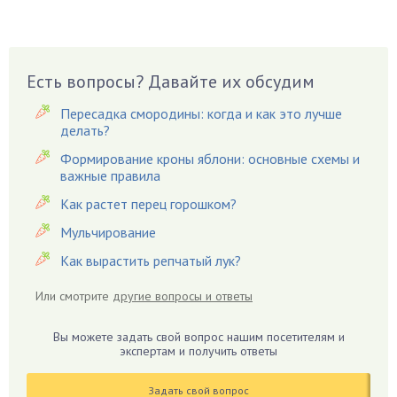
Вазоны
Вешенки
Виноград
Есть вопросы? Давайте их обсудим
Вишня
Вредители
Пересадка смородины: когда и как это лучше
Гардения
делать?
Гацания
Формирование кроны яблони: основные схемы и
важные правила
Гвоздики
Как растет перец горошком?
Георгины
Герань
Мульчирование
Гиацинт
Как вырастить репчатый лук?
Гибискус
Или смотрите
другие вопросы и ответы
Гиппеаструм
Гладиолусы
Вы можете задать свой вопрос нашим посетителям и
экспертам и получить ответы
Глоксиния
Годжи
Задать свой вопрос