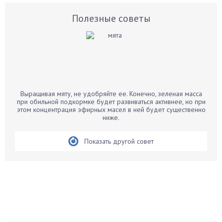
Астры
Базилик
Полезные советы
Баклажаны
Бальзамин
Бамбук
Банан
Барбарис
Выращивая мяту, не удобряйте ее. Конечно, зеленая масса
Бархатцы
при обильной подкормке будет развиваться активнее, но при
этом концентрация эфирных масел в ней будет существенно
Бегония
ниже.
Белые грибы
Бирючина
Показать другой совет
Бобовые
Боярышнык
Бруннера
Брусника
Бузина