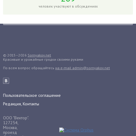
Голубика
человек участвуют в обсуждениях
Горох
Гортензия
Гранат
Грибы
Груша
Груши
© 2015–2026
Sornyakov.net
Красивые и урожайные грядки своими руками
Грядки
По всем вопрос обращайтесь
на e-mail admin@sornyakov.net
Гуава
Гузмания
Дайкон
Декабрист
Пользовательское соглашение
Дельфиниум
Редакция, Контакты
Дендробиум
ООО "Вектор".
Денежное дерево
127254,
Москва,
Диффенбахия
проезд