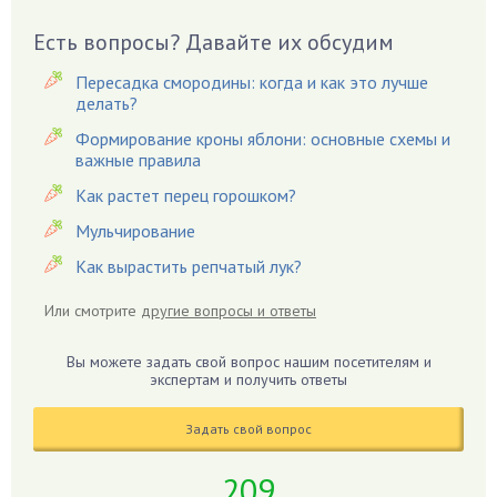
Вазоны
Вешенки
Есть вопросы? Давайте их обсудим
Виноград
Пересадка смородины: когда и как это лучше
Вишня
делать?
Вредители
Формирование кроны яблони: основные схемы и
важные правила
Гардения
Гацания
Как растет перец горошком?
Гвоздики
Мульчирование
Георгины
Как вырастить репчатый лук?
Герань
Или смотрите
другие вопросы и ответы
Гиацинт
Гибискус
Вы можете задать свой вопрос нашим посетителям и
Гиппеаструм
экспертам и получить ответы
Гладиолусы
Задать свой вопрос
Глоксиния
Годжи
209