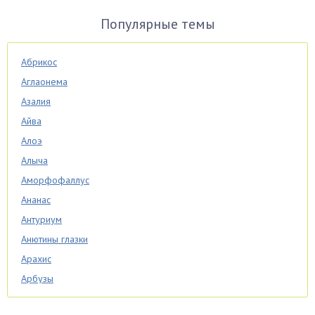
Популярные темы
Абрикос
Аглаонема
Азалия
Айва
Алоэ
Алыча
Аморфофаллус
Ананас
Антуриум
Анютины глазки
Арахис
Арбузы
Аспарагус