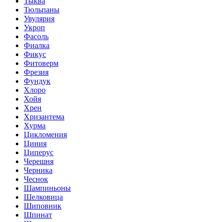
Тыква
Тюльпаны
Увулярия
Укроп
Фасоль
Фиалка
Фикус
Фитоверм
Фрезия
Фундук
Хлоро
Хойя
Хрен
Хризантема
Хурма
Цикломения
Циния
Циперус
Черешня
Черника
Чеснок
Шампиньоны
Шелковица
Шиповник
Шпинат