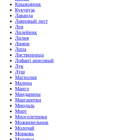
Крыжовник
Кукуруза
Лаванда
Лавровый лист
Лен
Лилейник
Лилия
Лимон
Липа
Лиственница
Лофант анисовый
Лук
Луш
Магнолия
Малина
Манго
Мандарины
Маргаритки
Миндаль
Мирт
Многолетники
Можжевельник
Молочай
Морковь
Муравьи