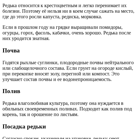
Редька относится к крестоцветным и легко перенимает их
болезни. Поэтому её нельзя ни в коем случае сажать на место,
где до этого росли капуста, редиска, морковка.
Если в прошлом году на грядке выращивали помидоры,
огурцы, горох, фасоль, кабачки, очень хорошо. Редька после
них уродится знатная.
Почва
Годятся рыхлые суглинки, плодородные почвы нейтрального
или слабощелочного состава. Если грунт на огороде кислый,
при перекопке вносят золу, перегной или компост. Это
улучшает состав почвы и ее водонепроницаемость.
Полив
Редька влаголюбивая культура, поэтому она нуждается в
обильных своевременных поливах. Подходит как полив под
корень, так и орошение по листьям.
Посадка редьки
Согласно срокам, указанным на упаковке, редьку сеют