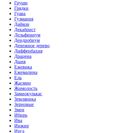
Груши
Грядки
Гуава
Гузмания
Дайкон
Декабрист
Дельфиниум
Дендробиум
Денежное дерево
Диффенбахия
Драцена
Дыня
Ежевика
Ежемалина
Ель
Жасмин
Жимолость
Замиокулькас
Земляника
Зерновые
Змеи
Ибирь
Ива
Инжир
Ирга