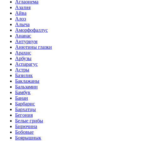
Аглаонема
Азалия
Айва
Алоэ
Алыча
Аморфофаллус
Ананас
Антуриум
Анютины глазки
Арахис
Арбузы
Аспарагус
Астры
Базилик
Баклажаны
Бальзамин
Бамбук
Банан
Барбарис
Бархатцы
Бегония
Белые грибы
Бирючина
Бобовые
Боярышнык