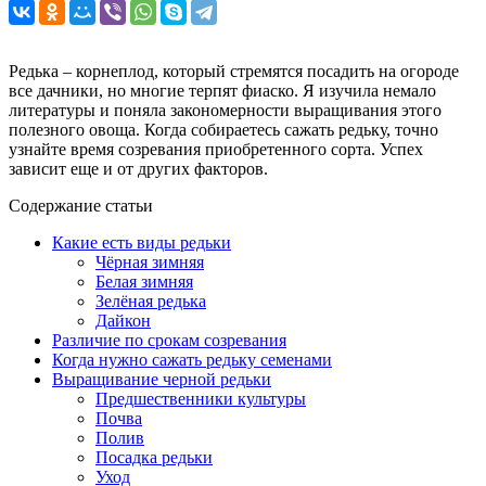
Редька – корнеплод, который стремятся посадить на огороде
все дачники, но многие терпят фиаско. Я изучила немало
литературы и поняла закономерности выращивания этого
полезного овоща. Когда собираетесь сажать редьку, точно
узнайте время созревания приобретенного сорта. Успех
зависит еще и от других факторов.
Содержание статьи
Какие есть виды редьки
Чёрная зимняя
Белая зимняя
Зелёная редька
Дайкон
Различие по срокам созревания
Когда нужно сажать редьку семенами
Выращивание черной редьки
Предшественники культуры
Почва
Полив
Посадка редьки
Уход