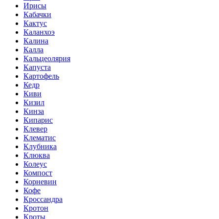
Ирисы
Кабачки
Кактус
Каланхоэ
Калина
Калла
Кальцеолярия
Капуста
Картофель
Кедр
Киви
Кизил
Кинза
Кипарис
Клевер
Клематис
Клубника
Клюква
Колеус
Компост
Корневин
Кофе
Кроссандра
Кротон
Кроты