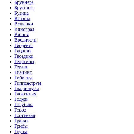
Бруннера
Брусника
Бузина
Вазоны
Вешенки
Виноград
Вишня
Вредители
Гардения
Гацания
Гвоздики
Георгины
Герань
Гиацинт
Гибискус
Гиппеаструм
Гладиолусы
Глоксиния
Годжи
Голубика
Горох
Гортензия
Гранат
Грибы
Груша