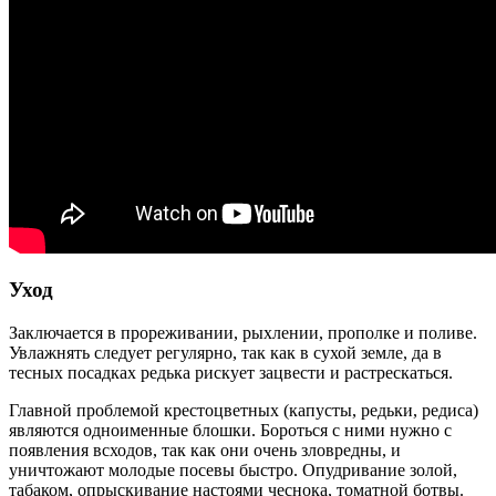
Уход
Заключается в прореживании, рыхлении, прополке и поливе.
Увлажнять следует регулярно, так как в сухой земле, да в
тесных посадках редька рискует зацвести и растрескаться.
Главной проблемой крестоцветных (капусты, редьки, редиса)
являются одноименные блошки. Бороться с ними нужно с
появления всходов, так как они очень зловредны, и
уничтожают молодые посевы быстро. Опудривание золой,
табаком, опрыскивание настоями чеснока, томатной ботвы.