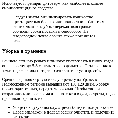
Используют препарат фитоверм, как наиболее щадящее
биоинсектицидное средство.
Следует знать! Минимизировать количество
крестоцветных блошек или полностью избавиться
от них можно, глубоко перекапывая грядки,
соблюдая сроки посадки и севооборот. На
плодородной почве блошка также появляется
реже.
Уборка и хранение
Раннюю летнюю редьку начинают употреблять в пищу, когда
она вырастет до 5-6 сантиметров в диаметре. Оставленная в
земле надолго, она потеряет сочность и вкус, израстёт.
Среднепозднюю черную и белую редьку на Урале, в
Подмосковном регионе выращивают 110-120 дней. Уборку
производят осенью, перед заморозками. Чтобы овощи
сохранились долгое время и не потеряли вкуса, остроты, надо
правильно хранить их.
Убирать в сухую погоду, отрезая ботву и подсушивая её;
Перед закладкой в подвал редьку очистить и подсушить
от земли;