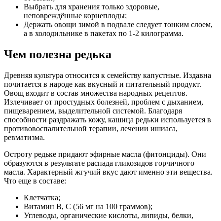
Выбрать для хранения только здоровые,
неповреждённые корнеплоды;
Держать овощи зимой в подвале следует тонким слоем,
а в холодильнике в пакетах по 1-2 килограмма.
Чем полезна редька
Древняя культура относится к семейству капустные. Издавна
почитается в народе как вкусный и питательный продукт.
Овощ входит в состав множества народных рецептов.
Излечивает от простудных болезней, проблем с дыханием,
пищеварением, выделительной системой. Благодаря
способности раздражать кожу, кашица редьки используется в
противовоспалительной терапии, лечении ишиаса,
ревматизма.
Остроту редьке придают эфирные масла (фитонциды). Они
образуются в результате распада гликозидов горчичного
масла. Характерный жгучий вкус дают именно эти вещества.
Что еще в составе:
Клетчатка;
Витамин В, С (56 мг на 100 граммов);
Углеводы, органические кислоты, липиды, белки,