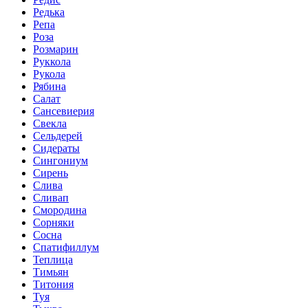
Редька
Репа
Роза
Розмарин
Руккола
Рукола
Рябина
Салат
Сансевиерия
Свекла
Сельдерей
Сидераты
Сингониум
Сирень
Слива
Сливап
Смородина
Сорняки
Сосна
Спатифиллум
Теплица
Тимьян
Титония
Туя