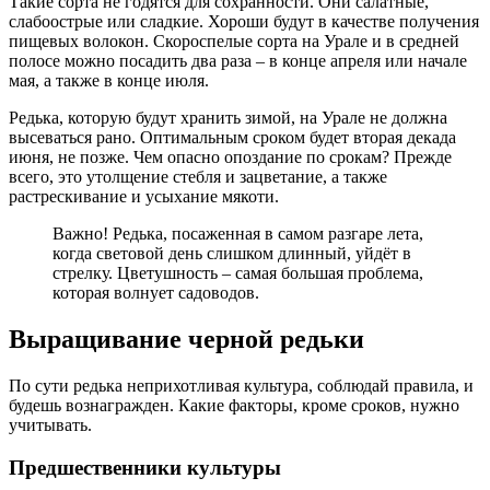
Такие сорта не годятся для сохранности. Они салатные,
слабоострые или сладкие. Хороши будут в качестве получения
пищевых волокон. Скороспелые сорта на Урале и в средней
полосе можно посадить два раза – в конце апреля или начале
мая, а также в конце июля.
Редька, которую будут хранить зимой, на Урале не должна
высеваться рано. Оптимальным сроком будет вторая декада
июня, не позже. Чем опасно опоздание по срокам? Прежде
всего, это утолщение стебля и зацветание, а также
растрескивание и усыхание мякоти.
Важно! Редька, посаженная в самом разгаре лета,
когда световой день слишком длинный, уйдёт в
стрелку. Цветушность – самая большая проблема,
которая волнует садоводов.
Выращивание черной редьки
По сути редька неприхотливая культура, соблюдай правила, и
будешь вознагражден. Какие факторы, кроме сроков, нужно
учитывать.
Предшественники культуры