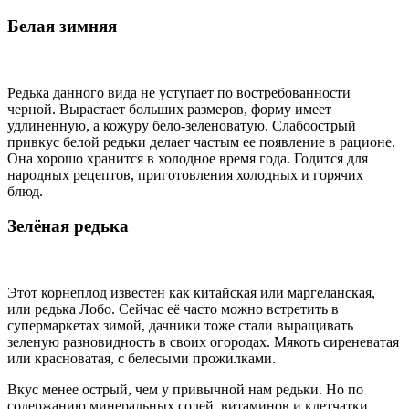
Белая зимняя
Редька данного вида не уступает по востребованности
черной. Вырастает больших размеров, форму имеет
удлиненную, а кожуру бело-зеленоватую. Слабоострый
привкус белой редьки делает частым ее появление в рационе.
Она хорошо хранится в холодное время года. Годится для
народных рецептов, приготовления холодных и горячих
блюд.
Зелёная редька
Этот корнеплод известен как китайская или маргеланская,
или редька Лобо. Сейчас её часто можно встретить в
супермаркетах зимой, дачники тоже стали выращивать
зеленую разновидность в своих огородах. Мякоть сиреневатая
или красноватая, с белесыми прожилками.
Вкус менее острый, чем у привычной нам редьки. Но по
содержанию минеральных солей, витаминов и клетчатки