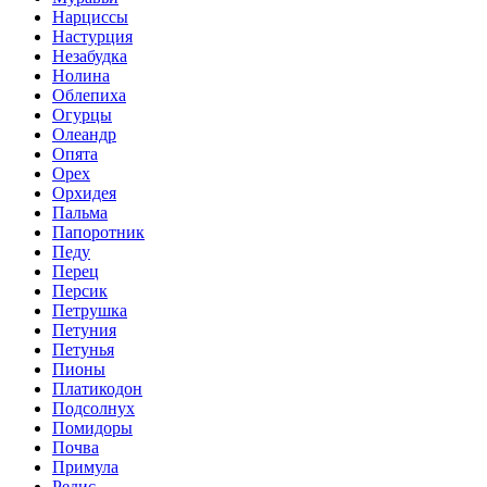
Нарциссы
Настурция
Незабудка
Нолина
Облепиха
Огурцы
Олеандр
Опята
Орех
Орхидея
Пальма
Папоротник
Педу
Перец
Персик
Петрушка
Петуния
Петунья
Пионы
Платикодон
Подсолнух
Помидоры
Почва
Примула
Редис