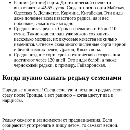
Ранние (летние) сорта. До технической спелости
вырастают за 42-55 суток. Сюда относят сорта Майская,
Одесская 5, Деликатес, Кармина, Китайская. Эти виды
даже полезнее всем известного редиса, да и вес
побольше, сажать их выгодно.
Среднеспелая редька. Срок созревания от 65 до 110
суток. Такие корнеплоды уже можно сохранять
несколько месяцев, их вкусовые качества не сильно
изменятся. Отнесем сюда многочисленные сорта черной
и белой зимних редек, Дракон, Клык слона.
Среднепоздние сорта срока технического созревания
достигают через 120 дней. Это виды белой, а также
чернокожей редьки, к примеру, Гайворонская.
Когда нужно сажать редьку семенами
Народные приметы! Среднеспелую и позднюю редьку сеют
сразу после Троицы, а вот раннюю – когда цветут ива и
нарциссы.
Редьку сажают в зависимости от предназначения. Если
собираются употреблять в пищу летом, то сажают весной.