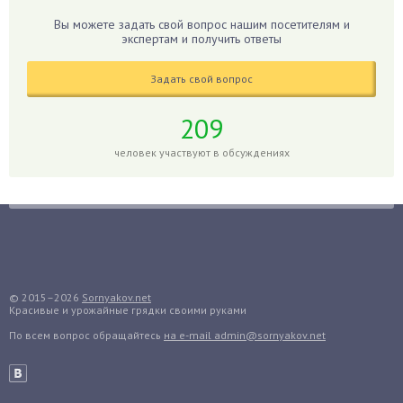
Гладиолусы
Вы можете задать свой вопрос нашим посетителям и
экспертам и получить ответы
Глоксиния
Годжи
Задать свой вопрос
Голубика
Горох
209
Гортензия
человек участвуют в обсуждениях
Гранат
Грибы
Груша
Груши
Грядки
Гуава
© 2015–2026
Sornyakov.net
Красивые и урожайные грядки своими руками
Гузмания
По всем вопрос обращайтесь
на e-mail admin@sornyakov.net
Дайкон
Декабрист
Дельфиниум