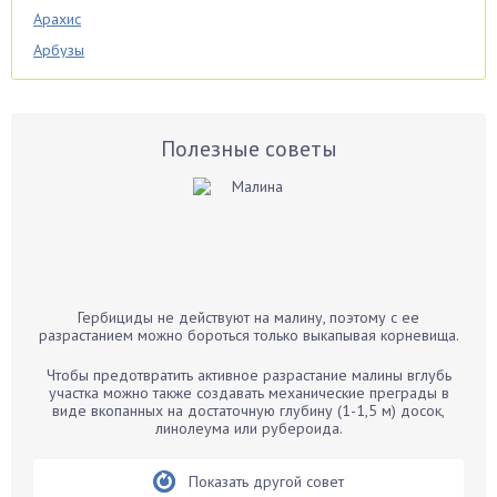
Арахис
Арбузы
Аспарагус
Астры
Базилик
Полезные советы
Баклажаны
Бальзамин
Бамбук
Банан
Барбарис
Гербициды не действуют на малину, поэтому с ее
Бархатцы
разрастанием можно бороться только выкапывая корневища.
Бегония
Чтобы предотвратить активное разрастание малины вглубь
Белые грибы
участка можно также создавать механические преграды в
виде вкопанных на достаточную глубину (1-1,5 м) досок,
Бирючина
линолеума или рубероида.
Бобовые
Показать другой совет
Боярышнык