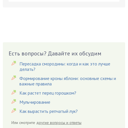
Бруннера
Брусника
Бузина
Вазоны
Вешенки
Виноград
Есть вопросы? Давайте их обсудим
Вишня
Вредители
Пересадка смородины: когда и как это лучше
Гардения
делать?
Гацания
Формирование кроны яблони: основные схемы и
важные правила
Гвоздики
Как растет перец горошком?
Георгины
Герань
Мульчирование
Гиацинт
Как вырастить репчатый лук?
Гибискус
Или смотрите
другие вопросы и ответы
Гиппеаструм