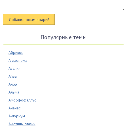
Популярные темы
Абрикос
Аглаонема
Азалия
Айва
Алоэ
Алыча
Аморфофаллус
Ананас
Антуриум
Анютины глазки