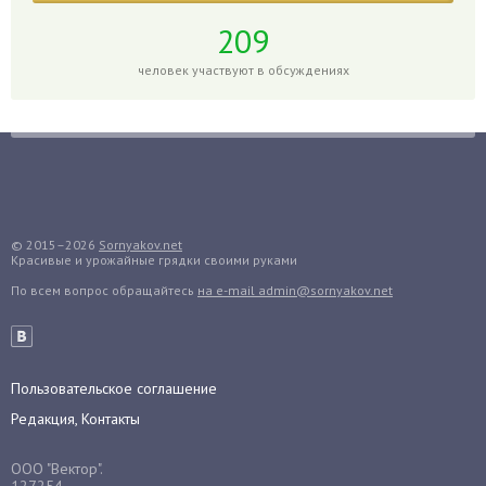
Годжи
209
Голубика
человек участвуют в обсуждениях
Горох
Гортензия
Гранат
Грибы
Груша
Груши
© 2015–2026
Sornyakov.net
Красивые и урожайные грядки своими руками
Грядки
По всем вопрос обращайтесь
на e-mail admin@sornyakov.net
Гуава
Гузмания
Дайкон
Декабрист
Пользовательское соглашение
Дельфиниум
Редакция, Контакты
Дендробиум
ООО "Вектор".
Денежное дерево
127254,