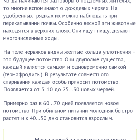
Когда начинаются разговоры о подземных жителях,
то многие вспоминают о дождевых червях. На
удобренных грядках их можно наблюдать при
перекапывании почвы. Особенно весной эти животные
находятся в верхних слоях. Они ищут пищу, делают
многочисленные ходы.
На теле червяков видны желтые кольца уплотнения –
это будущее потомство. Они двуполые существа,
каждый является самцом и одновременно самкой
(гермафродиты). В результате совместного
спаривания каждая особь приносит потомство.
Появляется от 5..10 до 25…30 новых червей.
Примерно раз в 60…70 дней появляется новое
потомство. При обильном питании молодняк быстро
растет и к 40…50 дню становится взрослым.
Масса червей за пару месяцев может