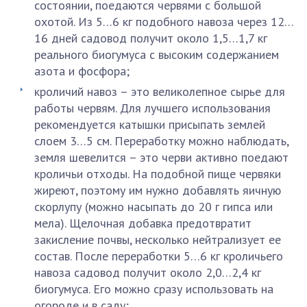
состоянии, поедаются червями с большой
охотой. Из 5…6 кг подобного навоза через 12…
16 дней садовод получит около 1,5…1,7 кг
реального биогумуса с высоким содержанием
азота и фосфора;
кроличий навоз – это великолепное сырье для
работы червям. Для лучшего использования
рекомендуется катышки присыпать землей
слоем 3…5 см. Переработку можно наблюдать,
земля шевелится – это черви активно поедают
кроличьи отходы. На подобной пище червяки
жиреют, поэтому им нужно добавлять яичную
скорлупу (можно насыпать до 20 г гипса или
мела). Щелочная добавка предотвратит
закисление почвы, несколько нейтрализует ее
состав. После переработки 5…6 кг кроличьего
навоза садовод получит около 2,0…2,4 кг
биогумуса. Его можно сразу использовать на
огороде и в саду;