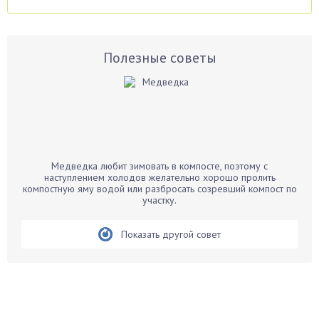
Аспарагус
Астры
Базилик
Полезные советы
Баклажаны
Бальзамин
Бамбук
Банан
Барбарис
Медведка любит зимовать в компосте, поэтому с
Бархатцы
наступлением холодов желательно хорошо пролить
компостную яму водой или разбросать созревший компост по
Бегония
участку.
Белые грибы
Бирючина
Показать другой совет
Бобовые
Боярышнык
Бруннера
Брусника