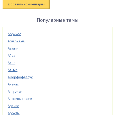
Популярные темы
Абрикос
Аглаонема
Азалия
Айва
Алоэ
Алыча
Аморфофаллус
Ананас
Антуриум
Анютины глазки
Арахис
Арбузы