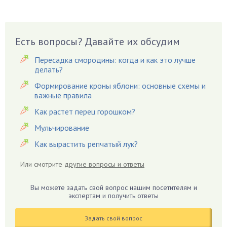
Бузина
Вазоны
Вешенки
Есть вопросы? Давайте их обсудим
Виноград
Пересадка смородины: когда и как это лучше
Вишня
делать?
Вредители
Формирование кроны яблони: основные схемы и
важные правила
Гардения
Гацания
Как растет перец горошком?
Гвоздики
Мульчирование
Георгины
Как вырастить репчатый лук?
Герань
Или смотрите
другие вопросы и ответы
Гиацинт
Гибискус
Вы можете задать свой вопрос нашим посетителям и
Гиппеаструм
экспертам и получить ответы
Гладиолусы
Задать свой вопрос
Глоксиния