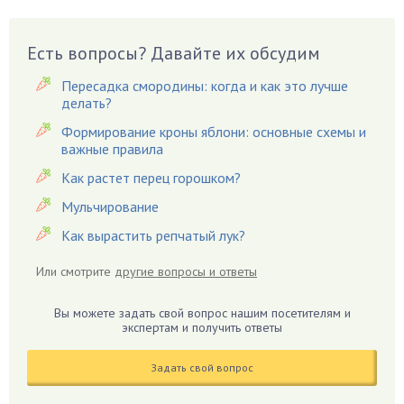
Вешенки
Виноград
Есть вопросы? Давайте их обсудим
Вишня
Вредители
Пересадка смородины: когда и как это лучше
Гардения
делать?
Гацания
Формирование кроны яблони: основные схемы и
важные правила
Гвоздики
Как растет перец горошком?
Георгины
Герань
Мульчирование
Гиацинт
Как вырастить репчатый лук?
Гибискус
Или смотрите
другие вопросы и ответы
Гиппеаструм
Гладиолусы
Вы можете задать свой вопрос нашим посетителям и
экспертам и получить ответы
Глоксиния
Годжи
Задать свой вопрос
Голубика