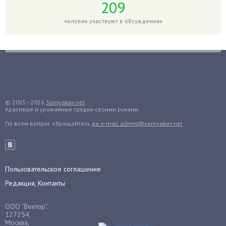
Горох
209
Гортензия
человек участвуют в обсуждениях
Гранат
Грибы
Груша
Груши
Грядки
Гуава
© 2015–2026
Sornyakov.net
Красивые и урожайные грядки своими руками
Гузмания
По всем вопрос обращайтесь
на e-mail admin@sornyakov.net
Дайкон
Декабрист
Дельфиниум
Пользовательское соглашение
Дендробиум
Редакция, Контакты
Денежное дерево
Диффенбахия
ООО "Вектор".
Драцена
127254,
Москва,