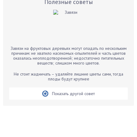
Базилик
Полезные советы
Баклажаны
Бальзамин
Бамбук
Банан
Барбарис
Завязи на фруктовых деревьях могут опадать по нескольким
Бархатцы
причинам: не хватило насекомых-опылителей и часть цветов
оказалась неоплодотворенной; недостаточно питательных
Бегония
веществ; слишком много цветов.
Белые грибы
Не стоит жадничать – удаляйте лишние цветы сами, тогда
Бирючина
плоды будут крупнее
Бобовые
Показать другой совет
Боярышнык
Бруннера
Брусника
Бузина
Вазоны