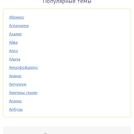
Популярные темы
Абрикос
Аглаонема
Азалия
Айва
Алоэ
Алыча
Аморфофаллус
Ананас
Антуриум
Анютины глазки
Арахис
Арбузы
Аспарагус
Астры