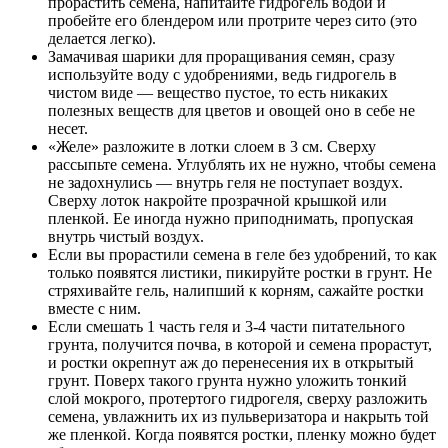
прорастить семена, напитайте гидрогель водой и
пробейте его блендером или протрите через сито (это
делается легко).
Замачивая шарики для проращивания семян, сразу
используйте воду с удобрениями, ведь гидрогель в
чистом виде — вещество пустое, то есть никаких
полезных веществ для цветов и овощей оно в себе не
несет.
«Желе» разложите в лотки слоем в 3 см. Сверху
рассыпьте семена. Углублять их не нужно, чтобы семена
не задохнулись — внутрь геля не поступает воздух.
Сверху лоток накройте прозрачной крышкой или
пленкой. Ее иногда нужно приподнимать, пропуская
внутрь чистый воздух.
Если вы прорастили семена в геле без удобрений, то как
только появятся листики, пикируйте ростки в грунт. Не
стряхивайте гель, налипший к корням, сажайте ростки
вместе с ним.
Если смешать 1 часть геля и 3-4 части питательного
грунта, получится почва, в которой и семена прорастут,
и ростки окрепнут аж до перенесения их в открытый
грунт. Поверх такого грунта нужно уложить тонкий
слой мокрого, протертого гидрогеля, сверху разложить
семена, увлажнить их из пульверизатора и накрыть той
же пленкой. Когда появятся ростки, пленку можно будет