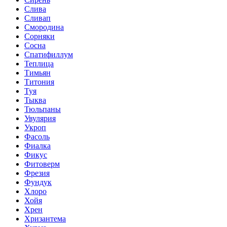
Слива
Сливап
Смородина
Сорняки
Сосна
Спатифиллум
Теплица
Тимьян
Титония
Туя
Тыква
Тюльпаны
Увулярия
Укроп
Фасоль
Фиалка
Фикус
Фитоверм
Фрезия
Фундук
Хлоро
Хойя
Хрен
Хризантема