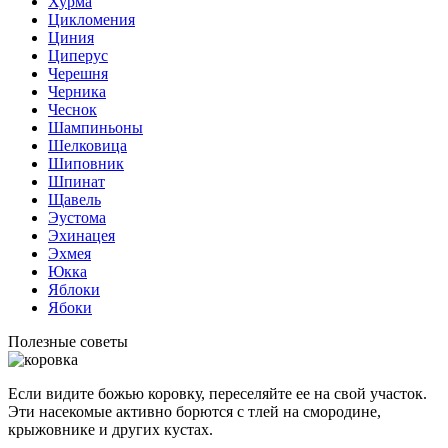
Хурма
Цикломения
Циния
Циперус
Черешня
Черника
Чеснок
Шампиньоны
Шелковица
Шиповник
Шпинат
Щавель
Эустома
Эхинацея
Эхмея
Юкка
Яблоки
Ябоки
Полезные советы
Если видите божью коровку, переселяйте ее на свой участок.
Эти насекомые активно борются с тлей на смородине,
крыжовнике и других кустах.