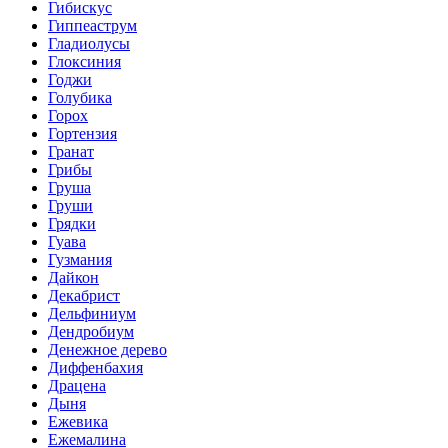
Гибискус
Гиппеаструм
Гладиолусы
Глоксиния
Годжи
Голубика
Горох
Гортензия
Гранат
Грибы
Груша
Груши
Грядки
Гуава
Гузмания
Дайкон
Декабрист
Дельфиниум
Дендробиум
Денежное дерево
Диффенбахия
Драцена
Дыня
Ежевика
Ежемалина