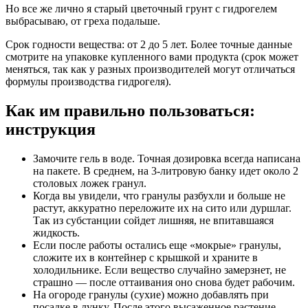
Но все же лично я старый цветочный грунт с гидрогелем
выбрасываю, от греха подальше.
Срок годности вещества: от 2 до 5 лет. Более точные данные
смотрите на упаковке купленного вами продукта (срок может
меняться, так как у разных производителей могут отличаться
формулы производства гидрогеля).
Как им правильно пользоваться:
инструкция
Замочите гель в воде. Точная дозировка всегда написана
на пакете. В среднем, на 3-литровую банку идет около 2
столовых ложек гранул.
Когда вы увидели, что гранулы разбухли и больше не
растут, аккуратно переложите их на сито или дуршлаг.
Так из субстанции сойдет лишняя, не впитавшаяся
жидкость.
Если после работы остались еще «мокрые» гранулы,
сложите их в контейнер с крышкой и храните в
холодильнике. Если вещество случайно замерзнет, не
страшно — после оттаивания оно снова будет рабочим.
На огороде гранулы (сухие) можно добавлять при
посадке в лунку. После этого высаженное растение