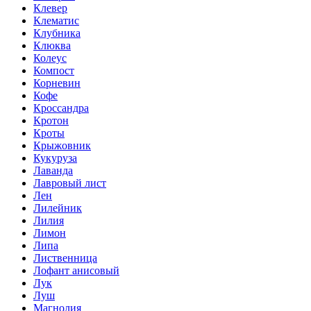
Клевер
Клематис
Клубника
Клюква
Колеус
Компост
Корневин
Кофе
Кроссандра
Кротон
Кроты
Крыжовник
Кукуруза
Лаванда
Лавровый лист
Лен
Лилейник
Лилия
Лимон
Липа
Лиственница
Лофант анисовый
Лук
Луш
Магнолия