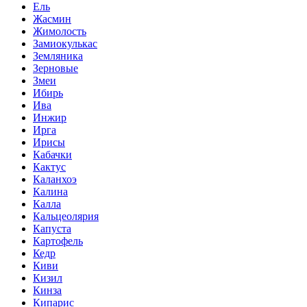
Ель
Жасмин
Жимолость
Замиокулькас
Земляника
Зерновые
Змеи
Ибирь
Ива
Инжир
Ирга
Ирисы
Кабачки
Кактус
Каланхоэ
Калина
Калла
Кальцеолярия
Капуста
Картофель
Кедр
Киви
Кизил
Кинза
Кипарис