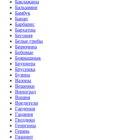
Баклажаны
Бальзамин
Бамбук
Банан
Барбарис
Бархатцы
Бегония
Белые грибы
Бирючина
Бобовые
Боярышнык
Бруннера
Брусника
Бузина
Вазоны
Вешенки
Виноград
Вишня
Вредители
Гардения
Гацания
Гвоздики
Георгины
Герань
Гиацинт