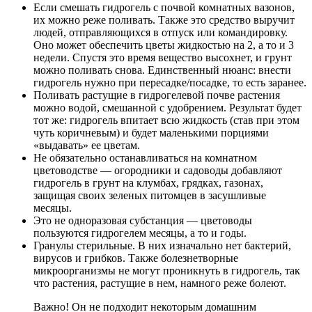
Если смешать гидрогель с почвой комнатных вазонов,
их можно реже поливать. Также это средство выручит
людей, отправляющихся в отпуск или командировку.
Оно может обеспечить цветы жидкостью на 2, а то и 3
недели. Спустя это время вещество высохнет, и грунт
можно поливать снова. Единственный нюанс: внести
гидрогель нужно при пересадке/посадке, то есть заранее.
Поливать растущие в гидрогелевой почве растения
можно водой, смешанной с удобрением. Результат будет
тот же: гидрогель впитает всю жидкость (став при этом
чуть коричневым) и будет маленькими порциями
«выдавать» ее цветам.
Не обязательно останавливаться на комнатном
цветоводстве — огородники и садоводы добавляют
гидрогель в грунт на клумбах, грядках, газонах,
защищая своих зеленых питомцев в засушливые
месяцы.
Это не одноразовая субстанция — цветоводы
пользуются гидрогелем месяцы, а то и годы.
Гранулы стерильные. В них изначально нет бактерий,
вирусов и грибков. Также болезнетворные
микроорганизмы не могут проникнуть в гидрогель, так
что растения, растущие в нем, намного реже болеют.
Важно! Он не подходит некоторым домашним