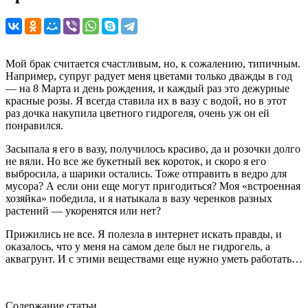
Мой брак считается счастливым, но, к сожалению, типичным.
Например, супруг радует меня цветами только дважды в год
— на 8 Марта и день рождения, и каждый раз это дежурные
красные розы. Я всегда ставила их в вазу с водой, но в этот
раз дочка накупила цветного гидрогеля, очень уж он ей
понравился.
Засыпала я его в вазу, получилось красиво, да и розочки долго
не вяли. Но все же букетный век короток, и скоро я его
выбросила, а шарики остались. Тоже отправить в ведро для
мусора? А если они еще могут пригодиться? Моя «встроенная
хозяйка» победила, и я натыкала в вазу черенков разных
растений — укоренятся или нет?
Прижились не все. Я полезла в интернет искать правды, и
оказалось, что у меня на самом деле был не гидрогель, а
аквагрунт. И с этими веществами еще нужно уметь работать…
Содержание статьи