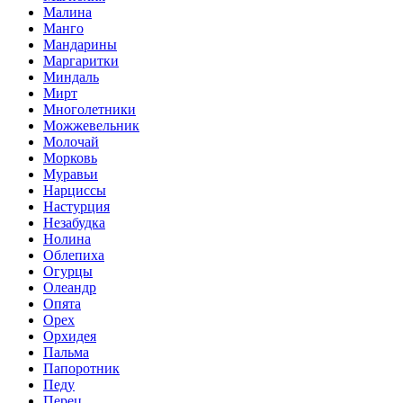
Малина
Манго
Мандарины
Маргаритки
Миндаль
Мирт
Многолетники
Можжевельник
Молочай
Морковь
Муравьи
Нарциссы
Настурция
Незабудка
Нолина
Облепиха
Огурцы
Олеандр
Опята
Орех
Орхидея
Пальма
Папоротник
Педу
Перец