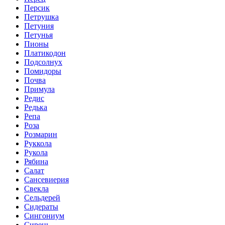
Персик
Петрушка
Петуния
Петунья
Пионы
Платикодон
Подсолнух
Помидоры
Почва
Примула
Редис
Редька
Репа
Роза
Розмарин
Руккола
Рукола
Рябина
Салат
Сансевиерия
Свекла
Сельдерей
Сидераты
Сингониум
Сирень