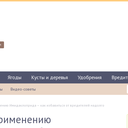
и
Ягоды
Кусты и деревья
Удобрения
Вредит
ты
Видео-советы
нению Имидаклоприда — как избавиться от вредителей надолго
применению