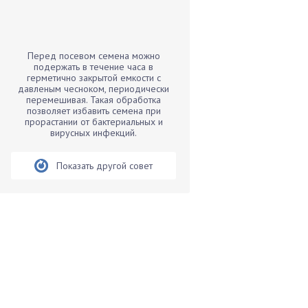
Бамбук
Банан
Барбарис
Перед посевом семена можно
Бархатцы
подержать в течение часа в
герметично закрытой емкости с
Бегония
давленым чесноком, периодически
перемешивая. Такая обработка
Белые грибы
позволяет избавить семена при
Бирючина
прорастании от бактериальных и
вирусных инфекций.
Бобовые
Боярышнык
Показать другой совет
Бруннера
Брусника
Бузина
Вазоны
Вешенки
Виноград
Вишня