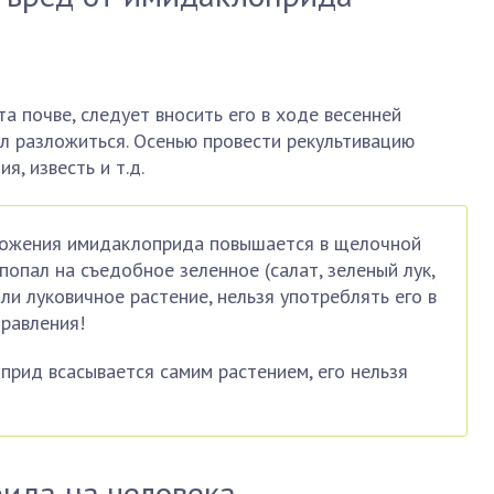
а почве, следует вносить его в ходе весенней
ел разложиться. Осенью провести рекультивацию
я, известь и т.д.
ложения имидаклоприда повышается в щелочной
попал на съедобное зеленное (салат, зеленый лук,
 или луковичное растение, нельзя употреблять его в
равления!
рид всасывается самим растением, его нельзя
ида на человека