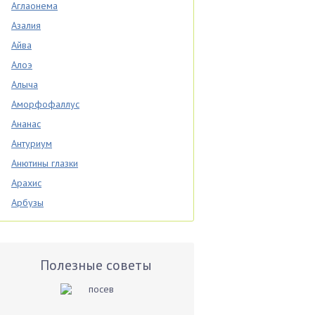
Аглаонема
Азалия
Айва
Алоэ
Алыча
Аморфофаллус
Ананас
Антуриум
Анютины глазки
Арахис
Арбузы
Аспарагус
Астры
Базилик
Полезные советы
Баклажаны
Бальзамин