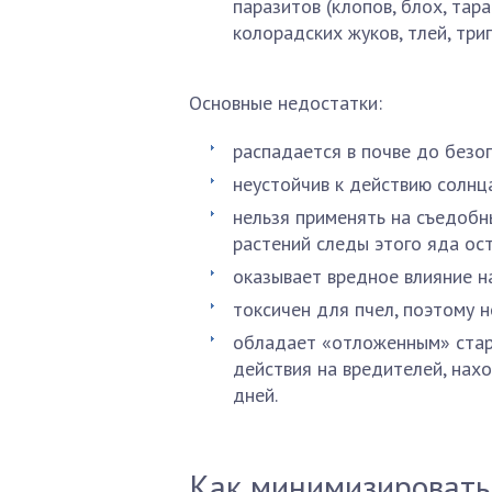
паразитов (клопов, блох, тара
колорадских жуков, тлей, три
Основные недостатки:
распадается в почве до безо
неустойчив к действию солнц
нельзя применять на съедобны
растений следы этого яда ос
оказывает вредное влияние н
токсичен для пчел, поэтому 
обладает «отложенным» стар
действия на вредителей, нах
дней.
Как минимизировать