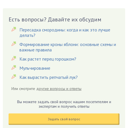
Виноград
Вишня
Вредители
Есть вопросы? Давайте их обсудим
Гардения
Пересадка смородины: когда и как это лучше
Гацания
делать?
Гвоздики
Формирование кроны яблони: основные схемы и
важные правила
Георгины
Герань
Как растет перец горошком?
Гиацинт
Мульчирование
Гибискус
Как вырастить репчатый лук?
Гиппеаструм
Или смотрите
другие вопросы и ответы
Гладиолусы
Глоксиния
Вы можете задать свой вопрос нашим посетителям и
Годжи
экспертам и получить ответы
Голубика
Задать свой вопрос
Горох