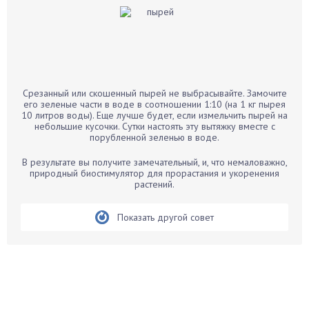
Баклажаны
Бальзамин
Бамбук
Банан
Барбарис
Срезанный или скошенный пырей не выбрасывайте. Замочите
Бархатцы
его зеленые части в воде в соотношении 1:10 (на 1 кг пырея
10 литров воды). Еще лучше будет, если измельчить пырей на
Бегония
небольшие кусочки. Сутки настоять эту вытяжку вместе с
порубленной зеленью в воде.
Белые грибы
Бирючина
В результате вы получите замечательный, и, что немаловажно,
природный биостимулятор для прорастания и укоренения
Бобовые
растений.
Боярышнык
Бруннера
Показать другой совет
Брусника
Бузина
Вазоны
Вешенки