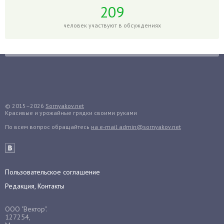
Гортензия
209
Гранат
человек участвуют в обсуждениях
Грибы
Груша
Груши
Грядки
Гуава
Гузмания
© 2015–2026
Sornyakov.net
Красивые и урожайные грядки своими руками
Дайкон
По всем вопрос обращайтесь
на e-mail admin@sornyakov.net
Декабрист
Дельфиниум
Дендробиум
Денежное дерево
Пользовательское соглашение
Диффенбахия
Редакция, Контакты
Драцена
ООО "Вектор".
Дыня
127254,