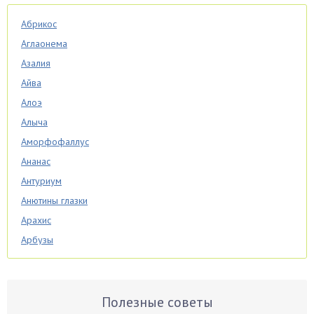
Абрикос
Аглаонема
Азалия
Айва
Алоэ
Алыча
Аморфофаллус
Ананас
Антуриум
Анютины глазки
Арахис
Арбузы
Аспарагус
Астры
Базилик
Полезные советы