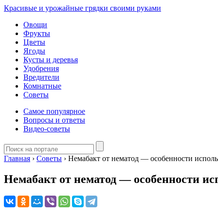
Красивые и урожайные грядки своими руками
Овощи
Фрукты
Цветы
Ягоды
Кусты и деревья
Удобрения
Вредители
Комнатные
Советы
Самое популярное
Вопросы и ответы
Видео-советы
Главная
›
Советы
›
Немабакт от нематод — особенности испол
Немабакт от нематод — особенности ис