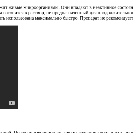
ржит живые микроорганизмы. Они впадают в неактивное состоян
а готовится в раствор, не предназначенный для продолжительног
быть использована максимально быстро. Препарат не рекомендуе
кцией. Перед применением упаковку следует вскрыть и дать прог