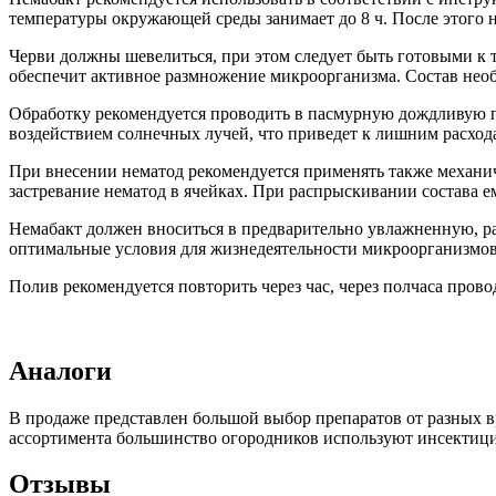
температуры окружающей среды занимает до 8 ч. После этого не
Черви должны шевелиться, при этом следует быть готовыми к т
обеспечит активное размножение микроорганизма. Состав нео
Обработку рекомендуется проводить в пасмурную дождливую п
воздействием солнечных лучей, что приведет к лишним расход
При внесении нематод рекомендуется применять также механич
застревание нематод в ячейках. При распрыскивании состава е
Немабакт должен вноситься в предварительно увлажненную, ра
оптимальные условия для жизнедеятельности микроорганизмов
Полив рекомендуется повторить через час, через полчаса прово
Аналоги
В продаже представлен большой выбор препаратов от разных вр
ассортимента большинство огородников используют инсектицид
Отзывы