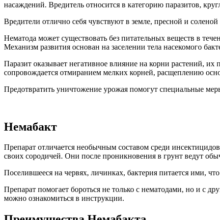
насаждений. Вредитель относится в категорию паразитов, круг
Вредители отлично себя чувствуют в земле, пресной и соленой 
Нематода может существовать без питательных веществ в течен
Механизм развития основан на заселении тела насекомого бак
Паразит оказывает негативное влияние на корни растений, их
сопровождается отмиранием мелких корней, расщеплению осно
Предотвратить уничтожение урожая помогут специальные меры,
Немабакт
Препарат отличается необычным составом среди инсектицидов,
своих сородичей. Они после проникновения в грунт ведут обы
Поселившееся на червях, личинках, бактерия питается ими, что
Препарат помогает бороться не только с нематодами, но и с д
можно ознакомиться в инструкции.
Преимущества Немабакта