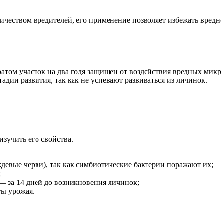
ичеством вредителей, его применение позволяет избежать вредн
ом участок на два годя защищен от воздействия вредных микро
дии развития, так как не успевают развиваться из личинок.
зучить его свойства.
евые черви), так как симбиотические бактерии поражают их;
;
— за 14 дней до возникновения личинок;
ты урожая.