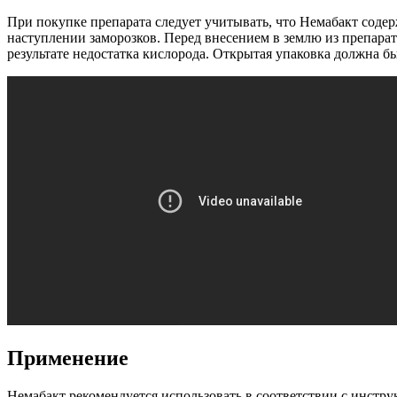
При покупке препарата следует учитывать, что Немабакт соде
наступлении заморозков. Перед внесением в землю из препарат
результате недостатка кислорода. Открытая упаковка должна 
Применение
Немабакт рекомендуется использовать в соответствии с инстру