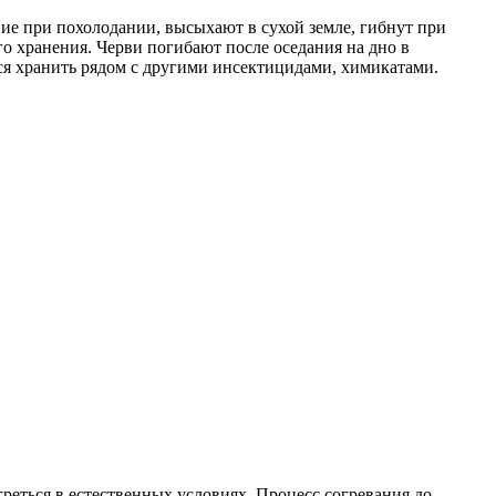
ие при похолодании, высыхают в сухой земле, гибнут при
о хранения. Черви погибают после оседания на дно в
тся хранить рядом с другими инсектицидами, химикатами.
реться в естественных условиях. Процесс согревания до