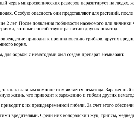
лый червь микроскопических размеров паразитирует на людях, ж
водах. Особую опасность они представляют для растений, после 
ие 2 лет. После появления поблизости насекомого или личинки ч
териями, которые способствуют развитию других нематод.
 повреждение приводит к проникновению грибков, других вредн
вного корня.
 для борьбы с нематодами был создан препарат Немкабакт.
 так как главным компонентом является нематода. Зараженный с
чную жизнь, что приводит к заражению и гибели других нематод
 приводит к их преждевременной гибели. За счет этого обеспечи
ругими вредителями. Среди них колорадский жук, трипсы, медве