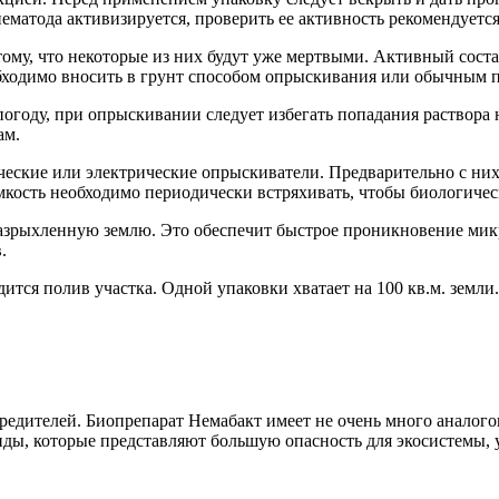
матода активизируется, проверить ее активность рекомендуется с
ому, что некоторые из них будут уже мертвыми. Активный состав
бходимо вносить в грунт способом опрыскивания или обычным 
огоду, при опрыскивании следует избегать попадания раствора
ам.
еские или электрические опрыскиватели. Предварительно с них
мкость необходимо периодически встряхивать, чтобы биологичес
зрыхленную землю. Это обеспечит быстрое проникновение микро
.
дится полив участка. Одной упаковки хватает на 100 кв.м. земли.
едителей. Биопрепарат Немабакт имеет не очень много аналогов
ы, которые представляют большую опасность для экосистемы, у