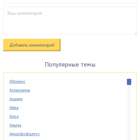
Популярные темы
Абрикос
Аглаонема
Азалия
Айва
Алоэ
Алыча
Аморфофаллус