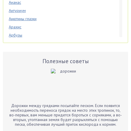
Ананас
Антуриум
Анютины глазки
Арахис
Арбузы
Аспарагус
Астры
Базилик
Полезные советы
Баклажаны
Бальзамин
Бамбук
Банан
Барбарис
Дорожки между грядками посыпайте песком. Если появится
Бархатцы
необходимость переноса грядок на место этих тропинок, то,
во-первых, вам меньше придется бороться с сорняками, а во-
Бегония
вторых, утоптанная земля будет разрыхляться с помощью
песка, обеспечивая лучший приток кислорода к корням.
Белые грибы