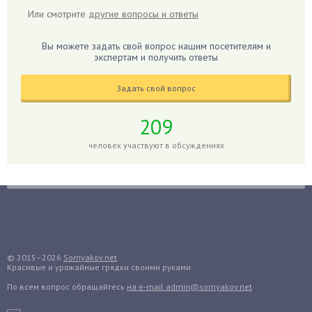
Гиацинт
Или смотрите
другие вопросы и ответы
Гибискус
Гиппеаструм
Вы можете задать свой вопрос нашим посетителям и
экспертам и получить ответы
Гладиолусы
Глоксиния
Задать свой вопрос
Годжи
209
Голубика
Горох
человек участвуют в обсуждениях
Гортензия
Гранат
Грибы
Груша
Груши
© 2015–2026
Sornyakov.net
Грядки
Красивые и урожайные грядки своими руками
Гуава
По всем вопрос обращайтесь
на e-mail admin@sornyakov.net
Гузмания