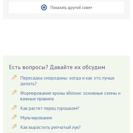
Бирючина
Показать другой совет
Бобовые
Боярышнык
Бруннера
Брусника
Бузина
Вазоны
Вешенки
Есть вопросы? Давайте их обсудим
Виноград
Вишня
Пересадка смородины: когда и как это лучше
делать?
Вредители
Формирование кроны яблони: основные схемы и
Гардения
важные правила
Гацания
Как растет перец горошком?
Гвоздики
Мульчирование
Георгины
Как вырастить репчатый лук?
Герань