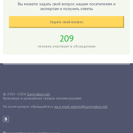
Гладиолусы
Вы можете задать свой вопрос нашим посетителям и
экспертам и получить ответы
Глоксиния
Годжи
Задать свой вопрос
Голубика
Горох
209
Гортензия
человек участвуют в обсуждениях
Гранат
Грибы
Груша
Груши
Грядки
Гуава
© 2015–2026
Sornyakov.net
Красивые и урожайные грядки своими руками
Гузмания
По всем вопрос обращайтесь
на e-mail admin@sornyakov.net
Дайкон
Декабрист
Дельфиниум