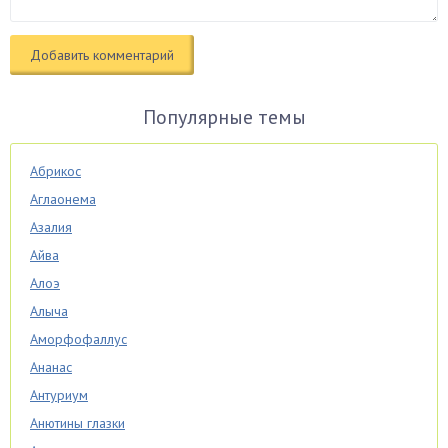
Популярные темы
Абрикос
Аглаонема
Азалия
Айва
Алоэ
Алыча
Аморфофаллус
Ананас
Антуриум
Анютины глазки