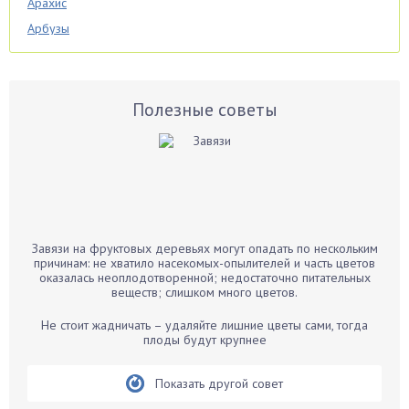
Арахис
Арбузы
Аспарагус
Астры
Базилик
Полезные советы
Баклажаны
Бальзамин
Бамбук
Банан
Барбарис
Завязи на фруктовых деревьях могут опадать по нескольким
Бархатцы
причинам: не хватило насекомых-опылителей и часть цветов
оказалась неоплодотворенной; недостаточно питательных
Бегония
веществ; слишком много цветов.
Белые грибы
Не стоит жадничать – удаляйте лишние цветы сами, тогда
Бирючина
плоды будут крупнее
Бобовые
Показать другой совет
Боярышнык