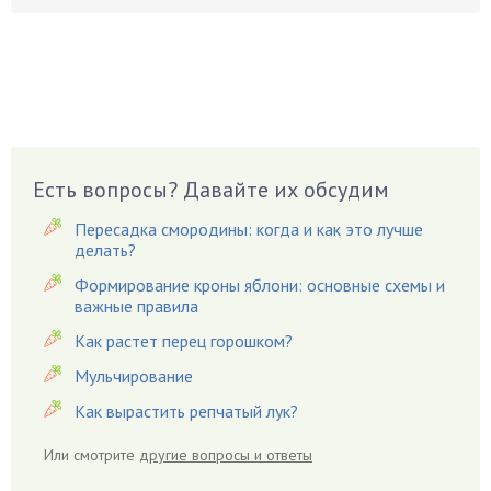
Бруннера
Брусника
Бузина
Вазоны
Вешенки
Виноград
Есть вопросы? Давайте их обсудим
Вишня
Вредители
Пересадка смородины: когда и как это лучше
Гардения
делать?
Гацания
Формирование кроны яблони: основные схемы и
важные правила
Гвоздики
Как растет перец горошком?
Георгины
Герань
Мульчирование
Гиацинт
Как вырастить репчатый лук?
Гибискус
Или смотрите
другие вопросы и ответы
Гиппеаструм