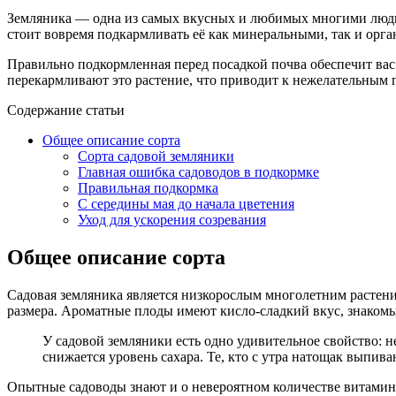
Земляника — одна из самых вкусных и любимых многими людьм
стоит вовремя подкармливать её как минеральными, так и орг
Правильно подкормленная перед посадкой почва обеспечит вас 
перекармливают это растение, что приводит к нежелательным п
Содержание статьи
Общее описание сорта
Сорта садовой земляники
Главная ошибка садоводов в подкормке
Правильная подкормка
С середины мая до начала цветения
Уход для ускорения созревания
Общее описание сорта
Садовая земляника является низкорослым многолетним растени
размера. Ароматные плоды имеют кисло-сладкий вкус, знакомый
У садовой земляники есть одно удивительное свойство: не
снижается уровень сахара. Те, кто с утра натощак выпи
Опытные садоводы знают и о невероятном количестве витамино