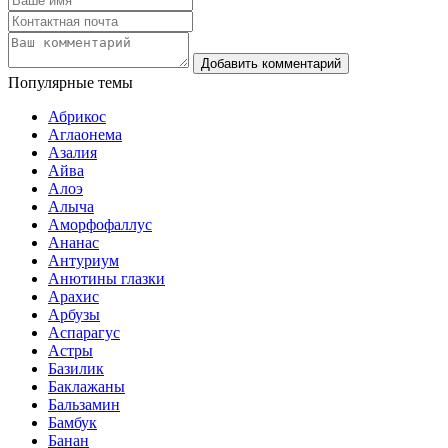
Популярные темы
Абрикос
Аглаонема
Азалия
Айва
Алоэ
Алыча
Аморфофаллус
Ананас
Антуриум
Анютины глазки
Арахис
Арбузы
Аспарагус
Астры
Базилик
Баклажаны
Бальзамин
Бамбук
Банан