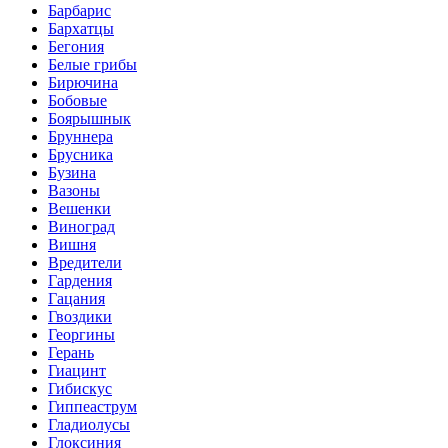
Барбарис
Бархатцы
Бегония
Белые грибы
Бирючина
Бобовые
Боярышнык
Бруннера
Брусника
Бузина
Вазоны
Вешенки
Виноград
Вишня
Вредители
Гардения
Гацания
Гвоздики
Георгины
Герань
Гиацинт
Гибискус
Гиппеаструм
Гладиолусы
Глоксиния