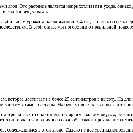
и ягод. Это растение является неприхотливым в уходе, однако
аническими веществами.
стабильным урожаем на ближайшие 3-4 года, то есть на весь пе
оследствиям. В этой статье мы поговорим о правильной подкормк
ем, которое достигает не более 25 сантиметров в высоту. На д
 многим с самого детства. На белых цветках располагаются пят
смотря на то, что она отличается ярким сладким вкусом, её упот
вают один стакан земляничного сока, облегчают проявление симп
в, содержащимся в этой ягоде. Далеко не все специализированн