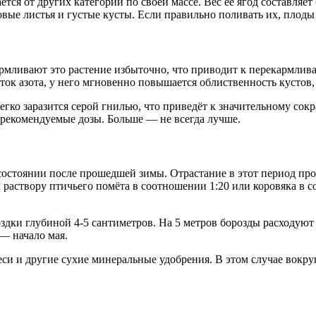
тся от других категорий по своей массе. Вес её ягод составляет
ые листья и густые кусты. Если правильно поливать их, плоды
мливают это растение избыточно, что приводит к перекармлива
ток азота, у него мгновенно повышается облиственность кустов
гко заразится серой гнилью, что приведёт к значительному со
 рекомендуемые дозы. Больше — не всегда лучше.
состоянии после прошедшей зимы. Отрастание в этот период про
раствору птичьего помёта в соотношении 1:20 или коровяка в с
дки глубиной 4-5 сантиметров. На 5 метров борозды расходуют 
— начало мая.
си и другие сухие минеральные удобрения. В этом случае вокруг