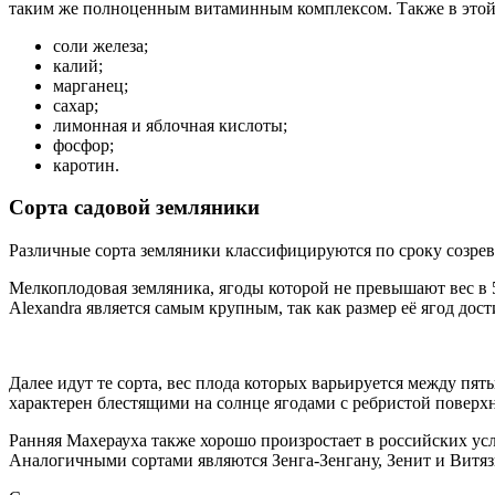
таким же полноценным витаминным комплексом. Также в этой 
соли железа;
калий;
марганец;
сахар;
лимонная и яблочная кислоты;
фосфор;
каротин.
Сорта садовой земляники
Различные сорта земляники классифицируются по сроку созрева
Мелкоплодовая земляника, ягоды которой не превышают вес в 5
Alexandra является самым крупным, так как размер её ягод дост
Далее идут те сорта, вес плода которых варьируется между п
характерен блестящими на солнце ягодами с ребристой поверхн
Ранняя Махерауха также хорошо произростает в российских ус
Аналогичными сортами являются Зенга-Зенгану, Зенит и Витяз