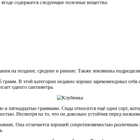
ягоде содержатся следующие полезные вещества:
ния на поздние, средние и ранние. Также земляника подразделяе
 грамм. В этой категории недавно хорошо зарекомендовал себя с
игает одного сантиметра.
ятью и пятнадцатью граммами. Сюда относится ещё один сорт, к
остью. Несмотря на то, что он довольно устойчив перед низким
ловиях. Она отличается хорошей сопротивляемостью различным 
ь.