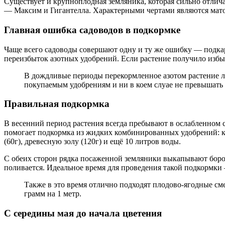
Существует и крупноплодная земляника, которая сильно отличае
— Максим и Гигантелла. Характерными чертами являются матов
Главная ошибка садоводов в подкормке
Чаще всего садоводы совершают одну и ту же ошибку — подкар
переизбыток азотных удобрений. Если растение получило избы
В дождливые периоды перекормленное азотом растение ле
покупаемым удобрениям и ни в коем слуае не превышать
Правильная подкормка
В весенний период растения всегда пребывают в ослабленном 
помогает подкормка из жидких комбинированных удобрений: к 
(60г), древесную золу (120г) и ещё 10 литров воды.
С обеих сторон рядка посаженной земляники выкапывают бороз
поливается. Идеальное время для проведения такой подкормки 
Также в это время отлично подходят плодово-ягодные сме
грамм на 1 метр.
С середины мая до начала цветения