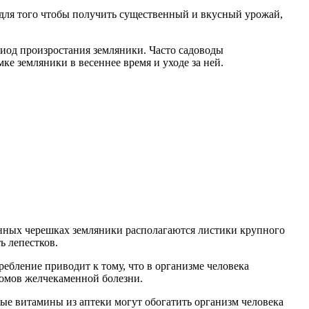
 для того чтобы получить существенный и вкусный урожай,
риод произростания земляники. Часто садоводы
е земляники в весеннее время и уходе за ней.
линных черешках земляники располагаются листики крупного
ь лепестков.
ребление приводит к тому, что в организме человека
томов желчекаменной болезни.
ые витамины из аптеки могут обогатить организм человека