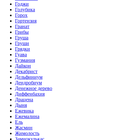
Годжи
Голубика
Горох
Гортензия
Гранат
Грибы
Груша
Груши
Грядки
Гуава
Гузмания
Дайкон
Декабрист
Дельфиниум
Дендробиум
Денежное дерево
Диффенбахия
Драцена
Дыня
Ежевика
Ежемалина
Ель
Жасмин
Жимолость
Замиокулькас