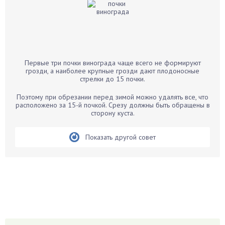
Бальзамин
Бамбук
Банан
Барбарис
Первые три почки винограда чаще всего не формируют
Бархатцы
грозди, а наиболее крупные грозди дают плодоносные
стрелки до 15 почки.
Бегония
Белые грибы
Поэтому при обрезании перед зимой можно удалять все, что
расположено за 15-й почкой. Срезу должны быть обращены в
Бирючина
сторону куста.
Бобовые
Показать другой совет
Боярышнык
Бруннера
Брусника
Бузина
Вазоны
Вешенки
Виноград