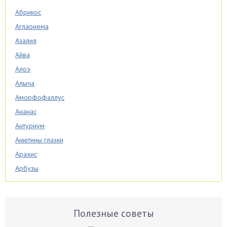
Абрикос
Аглаонема
Азалия
Айва
Алоэ
Алыча
Аморфофаллус
Ананас
Антуриум
Анютины глазки
Арахис
Арбузы
Аспарагус
Астры
Базилик
Полезные советы
Баклажаны