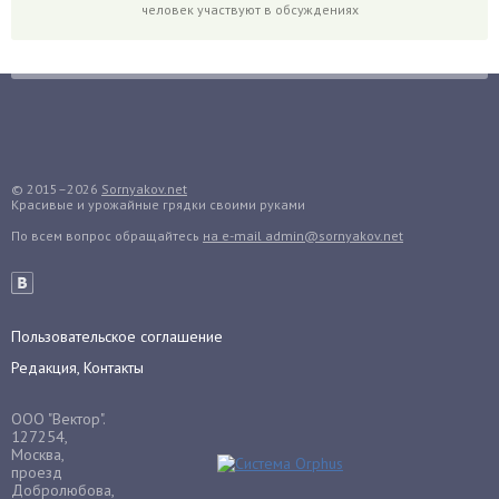
человек участвуют в обсуждениях
Гранат
Грибы
Груша
Груши
Грядки
Гуава
© 2015–2026
Sornyakov.net
Красивые и урожайные грядки своими руками
Гузмания
По всем вопрос обращайтесь
на e-mail admin@sornyakov.net
Дайкон
Декабрист
Дельфиниум
Пользовательское соглашение
Дендробиум
Редакция, Контакты
Денежное дерево
Диффенбахия
ООО "Вектор".
Драцена
127254,
Москва,
Дыня
проезд
Добролюбова,
Ежевика