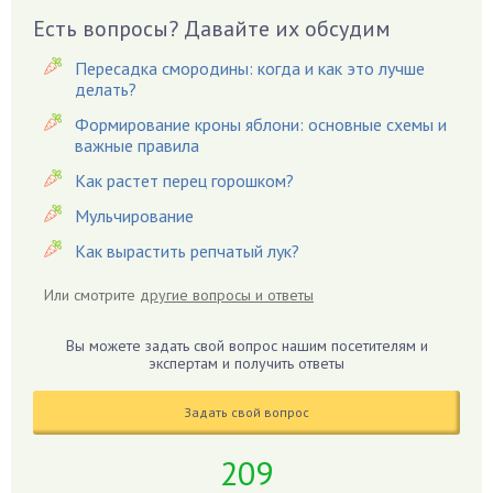
Есть вопросы? Давайте их обсудим
Вишня
Вредители
Пересадка смородины: когда и как это лучше
Гардения
делать?
Гацания
Формирование кроны яблони: основные схемы и
важные правила
Гвоздики
Как растет перец горошком?
Георгины
Герань
Мульчирование
Гиацинт
Как вырастить репчатый лук?
Гибискус
Или смотрите
другие вопросы и ответы
Гиппеаструм
Гладиолусы
Вы можете задать свой вопрос нашим посетителям и
экспертам и получить ответы
Глоксиния
Годжи
Задать свой вопрос
Голубика
Горох
209
Гортензия