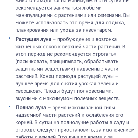
живого находятся на минимуме. В эти сутки не
рекомендуется заниматься любыми
манипуляциями с растениями или семенами. Вы
можете использовать это время для отдыха,
планирования или ухода за инвентарем.
Растущая луна
– пробуждение и возгонка
жизненных соков к верхней части растений. В
этот период не рекомендуется «трогать»
(пасынковать, прищипывать, обрабатывать
защитными веществами) надземные части
растений. Конец периода растущей луны –
лучшее время для снятия урожая зелени и
«вершков». Плоды будут полновесными,
вкусными с максимумом полезных веществ.
Полная луна
– время максимальной силы
надземной части растений и ослабления его
корней. В сутки на полнолуние работы в саду и
огороде следует приостановить, за исключением
работы с землей. Это лучшее время для