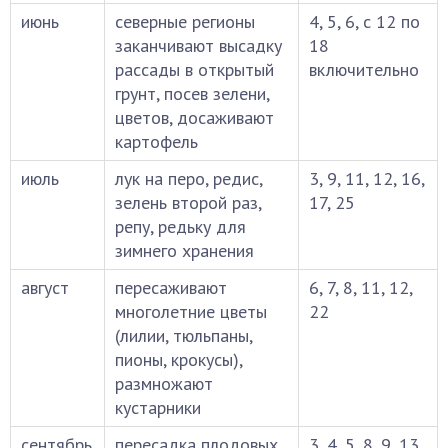
июнь
северные регионы
4, 5, 6, с 12 по
заканчивают высадку
18
рассады в открытый
включительно
грунт, посев зелени,
цветов, досаживают
картофель
июль
лук на перо, редис,
3, 9, 11, 12, 16,
зелень второй раз,
17, 25
репу, редьку для
зимнего хранения
август
пересаживают
6, 7, 8, 11, 12,
многолетние цветы
22
(лилии, тюльпаны,
пионы, крокусы),
размножают
кустарники
сентябрь
пересадка плодовых
3, 4, 5, 8, 9, 13,