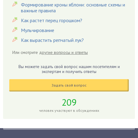
Гвоздики
Формирование кроны яблони: основные схемы и
важные правила
Георгины
Герань
Как растет перец горошком?
Гиацинт
Мульчирование
Гибискус
Как вырастить репчатый лук?
Гиппеаструм
Или смотрите
другие вопросы и ответы
Гладиолусы
Глоксиния
Вы можете задать свой вопрос нашим посетителям и
Годжи
экспертам и получить ответы
Голубика
Задать свой вопрос
Горох
Гортензия
209
Гранат
человек участвуют в обсуждениях
Грибы
Груша
Груши