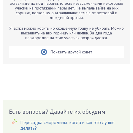
Бархатцы
оставляйте их под парами, то есть незасаженными некоторые
участки на протяжении пары лет. Не выпалывайте на них
Бегония
сорняки, поскольку они защищают землю от ветровой и
дождевой эрозии.
Белые грибы
Бирючина
Участки можно косить, но скошенную траву не убирать. Можно
высеивать на них горчицу или люпин. За два года
Бобовые
плодородие на этих участках возрождается.
Боярышнык
Бруннера
Показать другой совет
Брусника
Бузина
Вазоны
Вешенки
Виноград
Вишня
Вредители
Есть вопросы? Давайте их обсудим
Гардения
Пересадка смородины: когда и как это лучше
Гацания
делать?