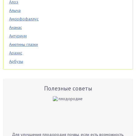
Алоэ
Алыча
Аморфофаллус
Ананас
Антуриум
Анютины глазки
Арахис
Арбузы
Аспарагус
Астры
Базилик
Полезные советы
Баклажаны
Бальзамин
Бамбук
Банан
Барбарис
Для улучшения плодородия почвы, если есть возможность,