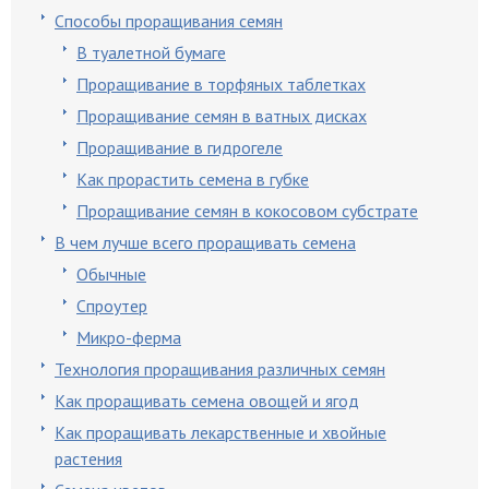
Способы проращивания семян
В туалетной бумаге
Проращивание в торфяных таблетках
Проращивание семян в ватных дисках
Проращивание в гидрогеле
Как прорастить семена в губке
Проращивание семян в кокосовом субстрате
В чем лучше всего проращивать семена
Обычные
Спроутер
Микро-ферма
Технология проращивания различных семян
Как проращивать семена овощей и ягод
Как проращивать лекарственные и хвойные
растения