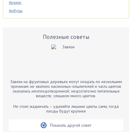
Арахис
Арбузы
Аспарагус
Астры
Базилик
Полезные советы
Баклажаны
Бальзамин
Бамбук
Банан
Барбарис
Завязи на фруктовых деревьях могут опадать по нескольким
Бархатцы
причинам: не хватило насекомых-опылителей и часть цветов
оказалась неоплодотворенной; недостаточно питательных
Бегония
веществ; слишком много цветов.
Белые грибы
Не стоит жадничать – удаляйте лишние цветы сами, тогда
Бирючина
плоды будут крупнее
Бобовые
Показать другой совет
Боярышнык