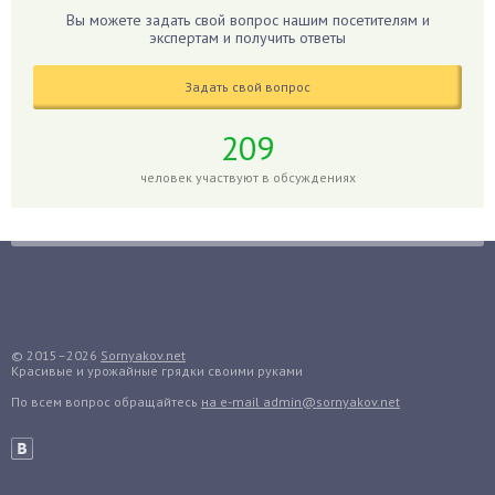
Гладиолусы
Вы можете задать свой вопрос нашим посетителям и
экспертам и получить ответы
Глоксиния
Годжи
Задать свой вопрос
Голубика
Горох
209
Гортензия
человек участвуют в обсуждениях
Гранат
Грибы
Груша
Груши
Грядки
Гуава
© 2015–2026
Sornyakov.net
Красивые и урожайные грядки своими руками
Гузмания
По всем вопрос обращайтесь
на e-mail admin@sornyakov.net
Дайкон
Декабрист
Дельфиниум