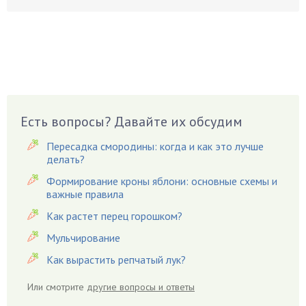
Бруннера
Брусника
Бузина
Вазоны
Вешенки
Виноград
Есть вопросы? Давайте их обсудим
Вишня
Вредители
Пересадка смородины: когда и как это лучше
Гардения
делать?
Гацания
Формирование кроны яблони: основные схемы и
важные правила
Гвоздики
Как растет перец горошком?
Георгины
Герань
Мульчирование
Гиацинт
Как вырастить репчатый лук?
Гибискус
Или смотрите
другие вопросы и ответы
Гиппеаструм