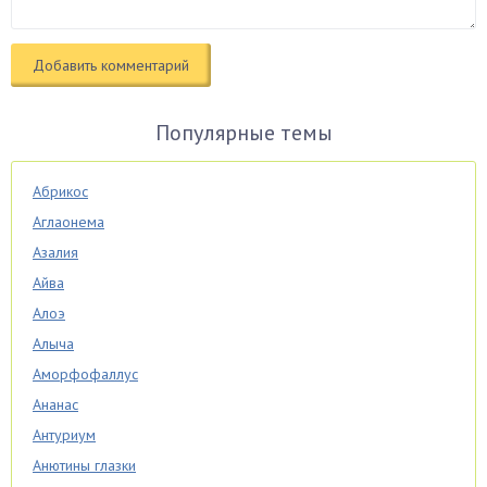
Популярные темы
Абрикос
Аглаонема
Азалия
Айва
Алоэ
Алыча
Аморфофаллус
Ананас
Антуриум
Анютины глазки