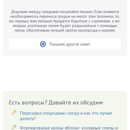
Барбарис
Дорожки между грядками посыпайте песком. Если появится
Бархатцы
необходимость переноса грядок на место этих тропинок, то,
во-первых, вам меньше придется бороться с сорняками, а во-
Бегония
вторых, утоптанная земля будет разрыхляться с помощью
песка, обеспечивая лучший приток кислорода к корням.
Белые грибы
Бирючина
Показать другой совет
Бобовые
Боярышнык
Бруннера
Брусника
Бузина
Вазоны
Вешенки
Есть вопросы? Давайте их обсудим
Виноград
Вишня
Пересадка смородины: когда и как это лучше
делать?
Вредители
Формирование кроны яблони: основные схемы и
Гардения