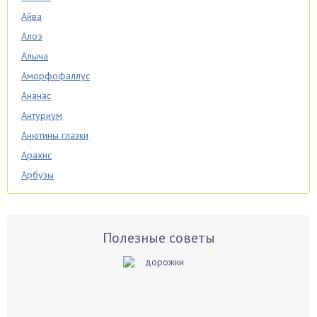
Айва
Алоэ
Алыча
Аморфофаллус
Ананас
Антуриум
Анютины глазки
Арахис
Арбузы
Аспарагус
Астры
Базилик
Полезные советы
Баклажаны
Бальзамин
Бамбук
Банан