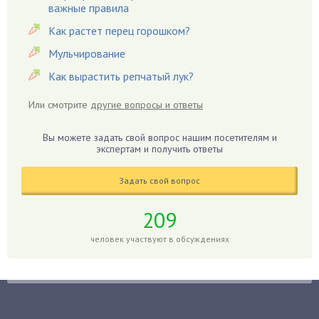
важные правила
Гацания
Как растет перец горошком?
Гвоздики
Мульчирование
Георгины
Как вырастить репчатый лук?
Герань
Гиацинт
Или смотрите
другие вопросы и ответы
Гибискус
Гиппеаструм
Вы можете задать свой вопрос нашим посетителям и
экспертам и получить ответы
Гладиолусы
Глоксиния
Задать свой вопрос
Годжи
209
Голубика
Горох
человек участвуют в обсуждениях
Гортензия
Гранат
Грибы
Груша