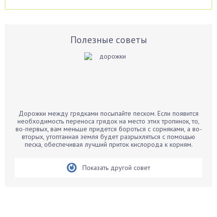
Аспарагус
Астры
Базилик
Полезные советы
Баклажаны
Бальзамин
Бамбук
Банан
Барбарис
Дорожки между грядками посыпайте песком. Если появится
Бархатцы
необходимость переноса грядок на место этих тропинок, то,
во-первых, вам меньше придется бороться с сорняками, а во-
Бегония
вторых, утоптанная земля будет разрыхляться с помощью
песка, обеспечивая лучший приток кислорода к корням.
Белые грибы
Бирючина
Показать другой совет
Бобовые
Боярышнык
Бруннера
Брусника