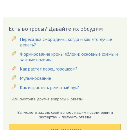
Бузина
Вазоны
Вешенки
Есть вопросы? Давайте их обсудим
Виноград
Вишня
Пересадка смородины: когда и как это лучше
делать?
Вредители
Формирование кроны яблони: основные схемы и
Гардения
важные правила
Гацания
Как растет перец горошком?
Гвоздики
Мульчирование
Георгины
Как вырастить репчатый лук?
Герань
Гиацинт
Или смотрите
другие вопросы и ответы
Гибискус
Гиппеаструм
Вы можете задать свой вопрос нашим посетителям и
экспертам и получить ответы
Гладиолусы
Глоксиния
Задать свой вопрос