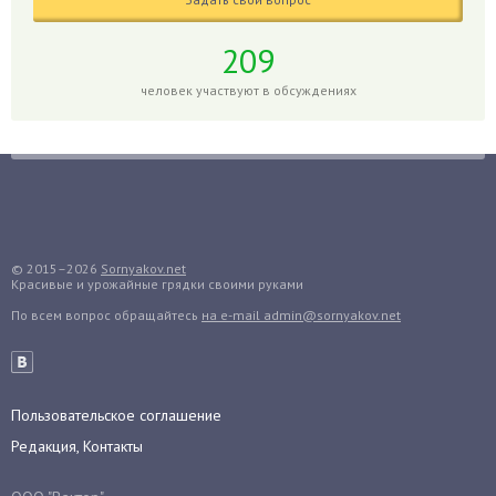
Годжи
209
Голубика
Горох
человек участвуют в обсуждениях
Гортензия
Гранат
Грибы
Груша
Груши
© 2015–2026
Sornyakov.net
Грядки
Красивые и урожайные грядки своими руками
Гуава
По всем вопрос обращайтесь
на e-mail admin@sornyakov.net
Гузмания
Дайкон
Декабрист
Пользовательское соглашение
Дельфиниум
Редакция, Контакты
Дендробиум
Денежное дерево