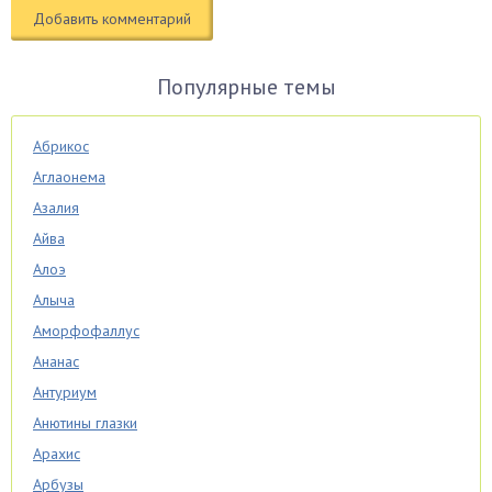
Популярные темы
Абрикос
Аглаонема
Азалия
Айва
Алоэ
Алыча
Аморфофаллус
Ананас
Антуриум
Анютины глазки
Арахис
Арбузы