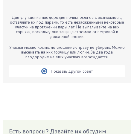
Банан
Барбарис
Для улучшения плодородия почвы, если есть возможность,
Бархатцы
оставляйте их под парами, то есть незасаженными некоторые
участки на протяжении пары лет. Не выпалывайте на них
Бегония
сорняки, поскольку они защищают землю от ветровой и
дождевой эрозии.
Белые грибы
Бирючина
Участки можно косить, но скошенную траву не убирать. Можно
высеивать на них горчицу или люпин. За два года
Бобовые
плодородие на этих участках возрождается.
Боярышнык
Бруннера
Показать другой совет
Брусника
Бузина
Вазоны
Вешенки
Виноград
Вишня
Вредители
Есть вопросы? Давайте их обсудим