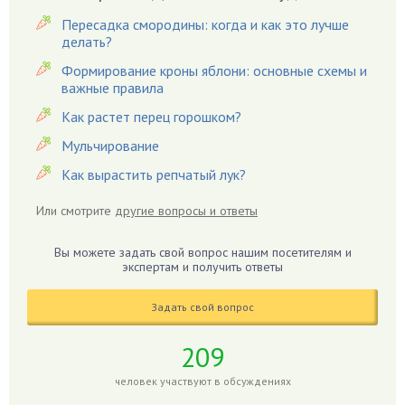
Гардения
Пересадка смородины: когда и как это лучше
Гацания
делать?
Гвоздики
Формирование кроны яблони: основные схемы и
важные правила
Георгины
Герань
Как растет перец горошком?
Гиацинт
Мульчирование
Гибискус
Как вырастить репчатый лук?
Гиппеаструм
Или смотрите
другие вопросы и ответы
Гладиолусы
Глоксиния
Вы можете задать свой вопрос нашим посетителям и
Годжи
экспертам и получить ответы
Голубика
Задать свой вопрос
Горох
Гортензия
209
Гранат
человек участвуют в обсуждениях
Грибы