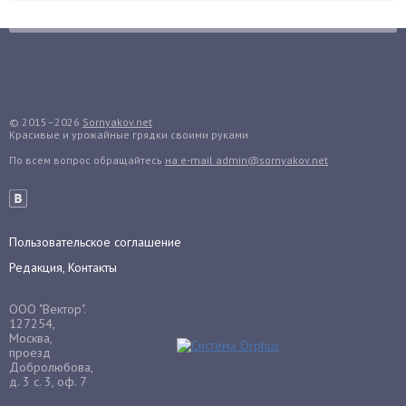
Груша
Груши
Грядки
Гуава
Гузмания
© 2015–2026
Sornyakov.net
Красивые и урожайные грядки своими руками
Дайкон
По всем вопрос обращайтесь
на e-mail admin@sornyakov.net
Декабрист
Дельфиниум
Дендробиум
Денежное дерево
Пользовательское соглашение
Диффенбахия
Редакция, Контакты
Драцена
ООО "Вектор".
Дыня
127254,
Москва,
Ежевика
проезд
Добролюбова,
Ежемалина
д. 3 с. 3, оф. 7
Ель