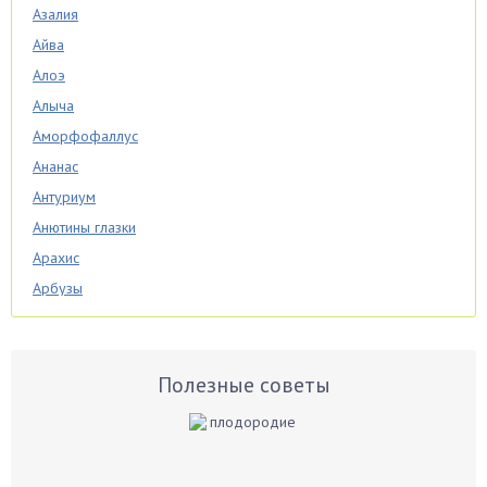
Азалия
Айва
Алоэ
Алыча
Аморфофаллус
Ананас
Антуриум
Анютины глазки
Арахис
Арбузы
Аспарагус
Астры
Базилик
Полезные советы
Баклажаны
Бальзамин
Бамбук