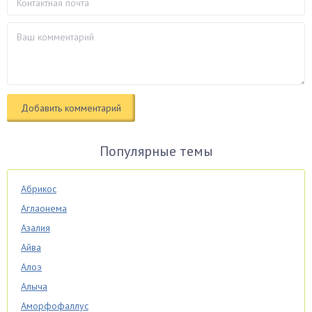
Популярные темы
Абрикос
Аглаонема
Азалия
Айва
Алоэ
Алыча
Аморфофаллус