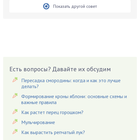
Бирючина
Показать другой совет
Бобовые
Боярышнык
Бруннера
Брусника
Бузина
Вазоны
Вешенки
Есть вопросы? Давайте их обсудим
Виноград
Пересадка смородины: когда и как это лучше
Вишня
делать?
Вредители
Формирование кроны яблони: основные схемы и
важные правила
Гардения
Гацания
Как растет перец горошком?
Гвоздики
Мульчирование
Георгины
Как вырастить репчатый лук?
Герань