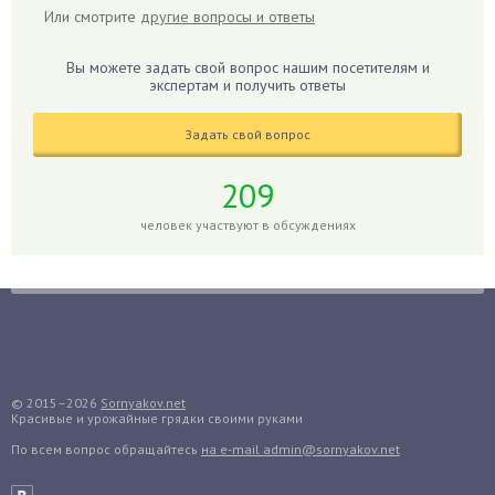
Или смотрите
другие вопросы и ответы
Гиацинт
Гибискус
Вы можете задать свой вопрос нашим посетителям и
Гиппеаструм
экспертам и получить ответы
Гладиолусы
Задать свой вопрос
Глоксиния
Годжи
209
Голубика
человек участвуют в обсуждениях
Горох
Гортензия
Гранат
Грибы
Груша
Груши
© 2015–2026
Sornyakov.net
Красивые и урожайные грядки своими руками
Грядки
По всем вопрос обращайтесь
на e-mail admin@sornyakov.net
Гуава
Гузмания