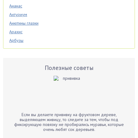
Ананас
Антуриум
Анютины глазки
Арахис
Арбузы
Аспарагус
Астры
Базилик
Полезные советы
Баклажаны
Бальзамин
Бамбук
Банан
Барбарис
Если вы делаете прививку на фруктовом дереве,
Бархатцы
выделяющем живицу, то следите за тем, чтобы под
фиксирующую повязку не пробирались муравьи, которые
Бегония
очень любят сок деревьев.
Белые грибы