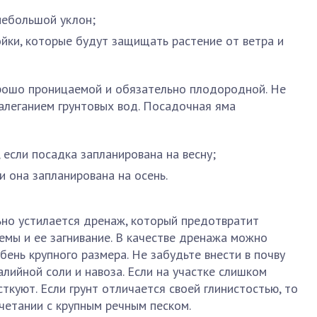
небольшой уклон;
ки, которые будут защищать растение от ветра и
рошо проницаемой и обязательно плодородной. Не
залеганием грунтовых вод. Посадочная яма
 если посадка запланирована на весну;
и она запланирована на осень.
но устилается дренаж, который предотвратит
емы и ее загнивание. В качестве дренажа можно
бень крупного размера. Не забудьте внести в почву
алийной соли и навоза. Если на участке слишком
сткуют. Если грунт отличается своей глинистостью, то
очетании с крупным речным песком.