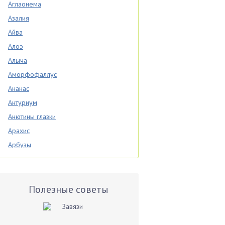
Аглаонема
Азалия
Айва
Алоэ
Алыча
Аморфофаллус
Ананас
Антуриум
Анютины глазки
Арахис
Арбузы
Аспарагус
Астры
Базилик
Полезные советы
Баклажаны
Бальзамин