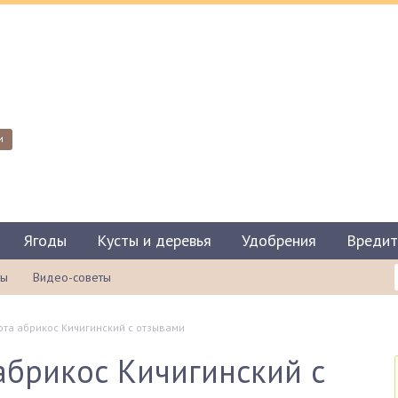
и
Ягоды
Кусты и деревья
Удобрения
Вредит
ты
Видео-советы
та абрикос Кичигинский с отзывами
абрикос Кичигинский с