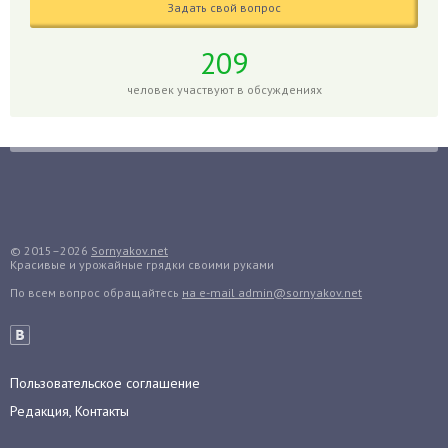
Годжи
Задать свой вопрос
Голубика
209
Горох
человек участвуют в обсуждениях
Гортензия
Гранат
Грибы
Груша
Груши
Грядки
© 2015–2026
Sornyakov.net
Гуава
Красивые и урожайные грядки своими руками
Гузмания
По всем вопрос обращайтесь
на e-mail admin@sornyakov.net
Дайкон
Декабрист
Дельфиниум
Пользовательское соглашение
Дендробиум
Редакция, Контакты
Денежное дерево