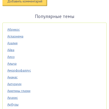
Популярные темы
Абрикос
Аглаонема
Азалия
Айва
Алоэ
Алыча
Аморфофаллус
Ананас
Антуриум
Анютины глазки
Арахис
Арбузы