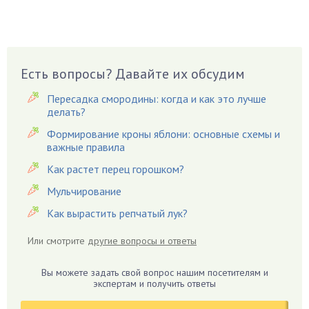
Бузина
Вазоны
Вешенки
Виноград
Есть вопросы? Давайте их обсудим
Вишня
Пересадка смородины: когда и как это лучше
Вредители
делать?
Гардения
Формирование кроны яблони: основные схемы и
Гацания
важные правила
Гвоздики
Как растет перец горошком?
Георгины
Мульчирование
Герань
Как вырастить репчатый лук?
Гиацинт
Гибискус
Или смотрите
другие вопросы и ответы
Гиппеаструм
Вы можете задать свой вопрос нашим посетителям и
Гладиолусы
экспертам и получить ответы
Глоксиния