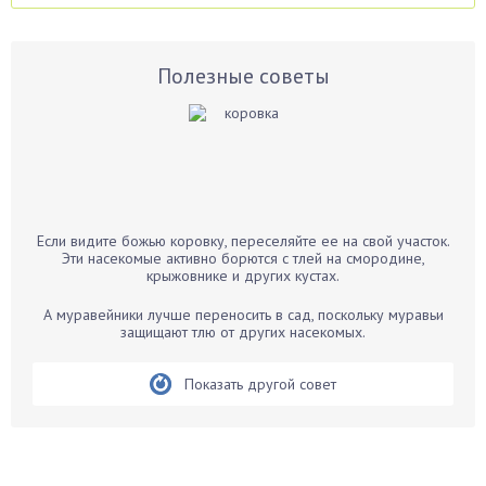
Аспарагус
Астры
Базилик
Полезные советы
Баклажаны
Бальзамин
Бамбук
Банан
Барбарис
Если видите божью коровку, переселяйте ее на свой участок.
Бархатцы
Эти насекомые активно борются с тлей на смородине,
крыжовнике и других кустах.
Бегония
Белые грибы
А муравейники лучше переносить в сад, поскольку муравьи
защищают тлю от других насекомых.
Бирючина
Бобовые
Показать другой совет
Боярышнык
Бруннера
Брусника