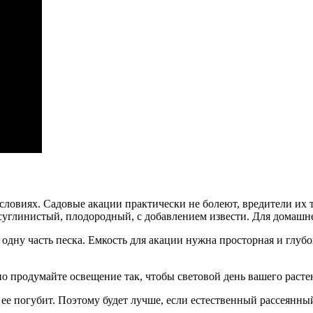
ловиях. Садовые акации практически не болеют, вредители их то
ет суглинистый, плодородный, с добавлением извести. Для дома
 и одну часть песка. Емкость для акации нужна просторная и гл
о продумайте освещение так, чтобы световой день вашего растен
 ее погубит. Поэтому будет лучше, если естественный рассеянны