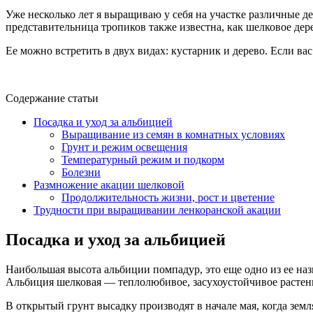
Уже несколько лет я выращиваю у себя на участке различные 
представительница тропиков также известна, как шелковое дер
Ее можно встретить в двух видах: кустарник и дерево. Если ва
Содержание статьи
Посадка и уход за альбицией
Выращивание из семян в комнатных условиях
Грунт и режим освещения
Температурный режим и подкорм
Болезни
Размножение акации шелковой
Продолжительность жизни, рост и цветение
Трудности при выращивании ленкоранской акации
Посадка и уход за альбицией
Наибольшая высота альбиции помпадур, это еще одно из ее назв
Альбиция шелковая — теплолюбивое, засухоустойчивое растен
В открытый грунт высадку производят в начале мая, когда земл