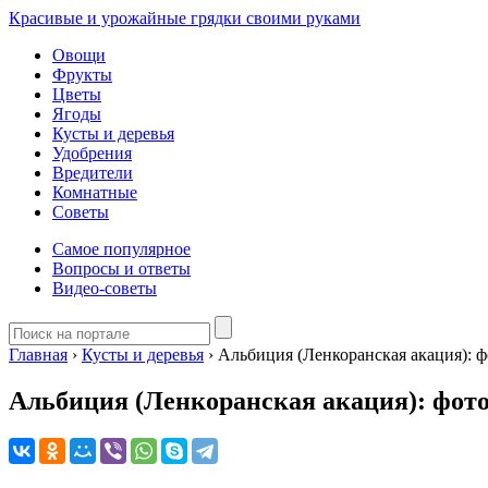
Красивые и урожайные грядки своими руками
Овощи
Фрукты
Цветы
Ягоды
Кусты и деревья
Удобрения
Вредители
Комнатные
Советы
Самое популярное
Вопросы и ответы
Видео-советы
Главная
›
Кусты и деревья
›
Альбиция (Ленкоранская акация): ф
Альбиция (Ленкоранская акация): фото