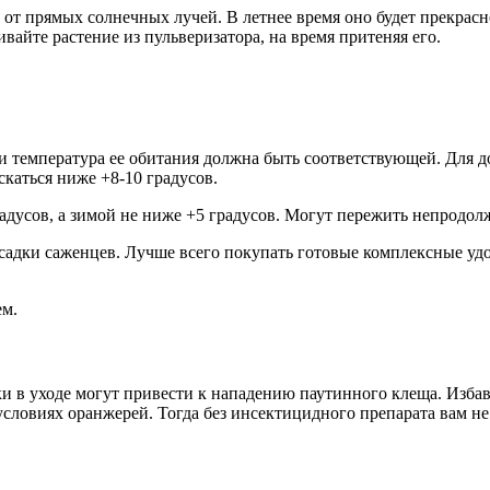
от прямых солнечных лучей. В летнее время оно будет прекрасно
айте растение из пульверизатора, на время притеняя его.
 и температура ее обитания должна быть соответствующей. Для 
скаться ниже +8-10 градусов.
адусов, а зимой не ниже +5 градусов. Могут пережить непродолж
садки саженцев. Лучше всего покупать готовые комплексные удоб
ем.
ки в уходе могут привести к нападению паутинного клеща. Изба
условиях оранжерей. Тогда без инсектицидного препарата вам не