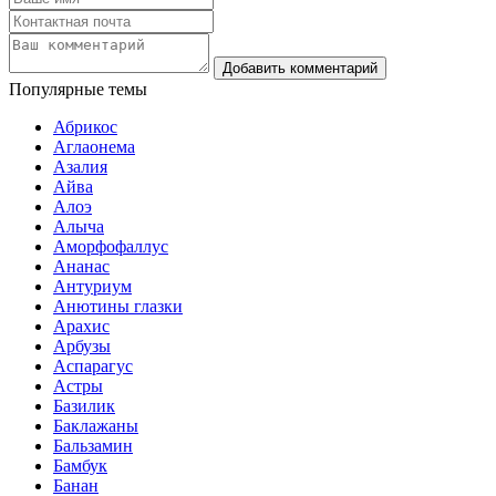
Популярные темы
Абрикос
Аглаонема
Азалия
Айва
Алоэ
Алыча
Аморфофаллус
Ананас
Антуриум
Анютины глазки
Арахис
Арбузы
Аспарагус
Астры
Базилик
Баклажаны
Бальзамин
Бамбук
Банан