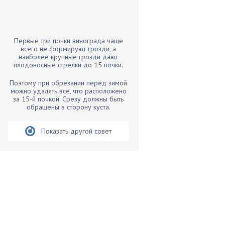
Бамбук
Банан
Барбарис
Первые три почки винограда чаще
Бархатцы
всего не формируют грозди, а
наиболее крупные грозди дают
Бегония
плодоносные стрелки до 15 почки.
Белые грибы
Поэтому при обрезании перед зимой
Бирючина
можно удалять все, что расположено
за 15-й почкой. Срезу должны быть
Бобовые
обращены в сторону куста.
Боярышнык
Бруннера
Показать другой совет
Брусника
Бузина
Вазоны
Вешенки
Виноград
Вишня