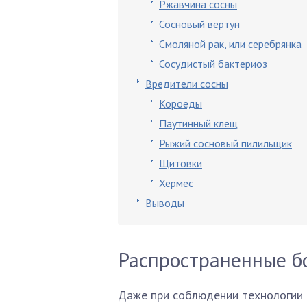
Ржавчина сосны
Сосновый вертун
Смоляной рак, или серебрянка
Сосудистый бактериоз
Вредители сосны
Короеды
Паутинный клещ
Рыжий сосновый пилильщик
Щитовки
Хермес
Выводы
Распространенные б
Даже при соблюдении технологии 