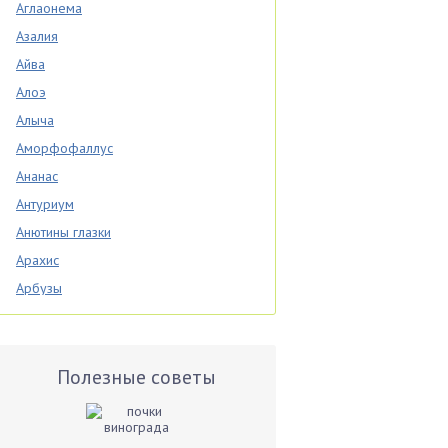
Аглаонема
Азалия
Айва
Алоэ
Алыча
Аморфофаллус
Ананас
Антуриум
Анютины глазки
Арахис
Арбузы
Аспарагус
Астры
Базилик
Полезные советы
Баклажаны
Бальзамин