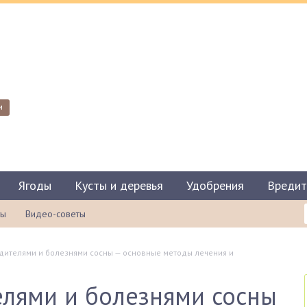
и
Ягоды
Кусты и деревья
Удобрения
Вредит
ты
Видео-советы
дителями и болезнями сосны — основные методы лечения и
елями и болезнями сосны