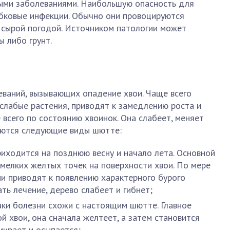
ными заболеваниями. Наибольшую опасность для
ибковые инфекции. Обычно они провоцируются
 сырой погодой. Источником патологии может
 либо грунт.
еваний, вызывающих опадение хвои. Чаще всего
слабые растения, приводят к замедлению роста и
 всего по состоянию хвоинок. Она слабеет, меняет
чаются следующие виды шютте:
риходится на позднюю весну и начало лета. Основной
 мелких желтых точек на поверхности хвои. По мере
и приводят к появлению характерного бурого
ать лечение, дерево слабеет и гибнет;
аки болезни схожи с настоящим шютте. Главное
й хвои, она сначала желтеет, а затем становится
мирает и осыпается;