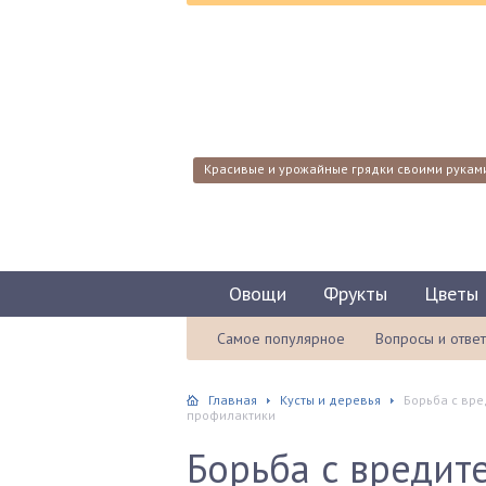
Красивые и урожайные грядки своими рукам
Овощи
Фрукты
Цветы
Самое популярное
Вопросы и отве
Главная
Кусты и деревья
Борьба с вре
профилактики
Борьба с вредит