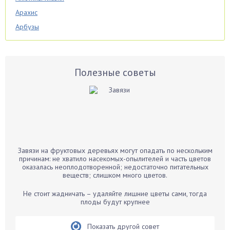
Арахис
Арбузы
Аспарагус
Астры
Базилик
Полезные советы
Баклажаны
Бальзамин
Бамбук
Банан
Барбарис
Завязи на фруктовых деревьях могут опадать по нескольким
Бархатцы
причинам: не хватило насекомых-опылителей и часть цветов
оказалась неоплодотворенной; недостаточно питательных
Бегония
веществ; слишком много цветов.
Белые грибы
Не стоит жадничать – удаляйте лишние цветы сами, тогда
Бирючина
плоды будут крупнее
Бобовые
Показать другой совет
Боярышнык