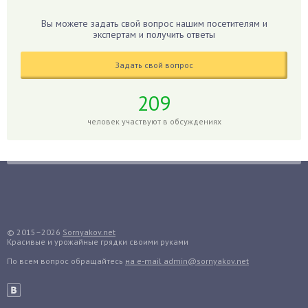
Гладиолусы
Вы можете задать свой вопрос нашим посетителям и
экспертам и получить ответы
Глоксиния
Годжи
Задать свой вопрос
Голубика
Горох
209
Гортензия
человек участвуют в обсуждениях
Гранат
Грибы
Груша
Груши
Грядки
Гуава
© 2015–2026
Sornyakov.net
Красивые и урожайные грядки своими руками
Гузмания
По всем вопрос обращайтесь
на e-mail admin@sornyakov.net
Дайкон
Декабрист
Дельфиниум