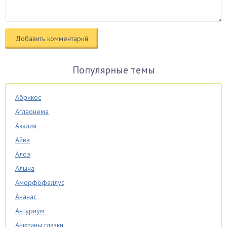
Популярные темы
Абрикос
Аглаонема
Азалия
Айва
Алоэ
Алыча
Аморфофаллус
Ананас
Антуриум
Анютины глазки