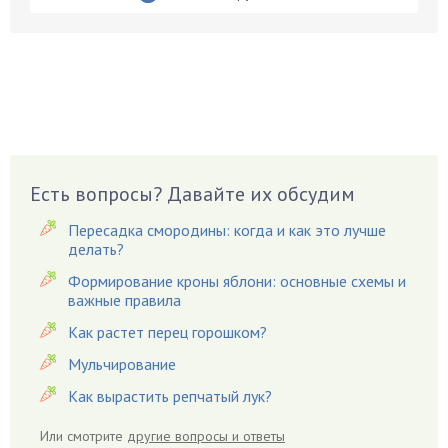
Бруннера
Брусника
Бузина
Вазоны
Вешенки
Виноград
Есть вопросы? Давайте их обсудим
Вишня
Вредители
Пересадка смородины: когда и как это лучше
Гардения
делать?
Гацания
Формирование кроны яблони: основные схемы и
важные правила
Гвоздики
Как растет перец горошком?
Георгины
Герань
Мульчирование
Гиацинт
Как вырастить репчатый лук?
Гибискус
Или смотрите
другие вопросы и ответы
Гиппеаструм