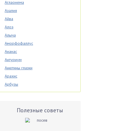
Аглаонема
Азалия
Айва
Алоэ
Алыча
Аморфофаллус
Ананас
Антуриум
Анютины глазки
Арахис
Арбузы
Аспарагус
Астры
Базилик
Полезные советы
Баклажаны
Бальзамин