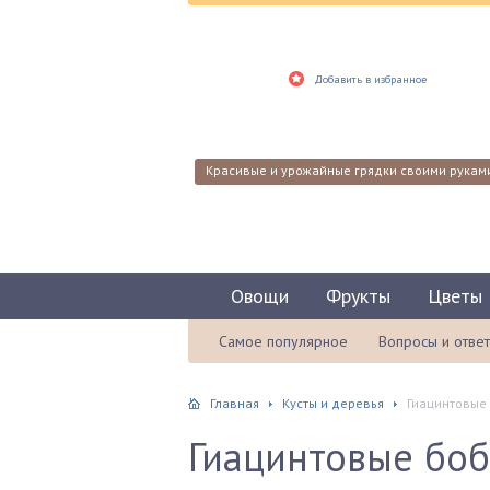
Добавить в избранное
Красивые и урожайные грядки своими рукам
Овощи
Фрукты
Цветы
Самое популярное
Вопросы и отве
Главная
Кусты и деревья
Гиацинтовые 
Гиацинтовые боб