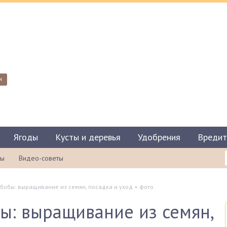
и
Ягоды
Кусты и деревья
Удобрения
Вредит
ты
Видео-советы
бобы: выращивание из семян, посадка и уход + фото
ы: выращивание из семян,