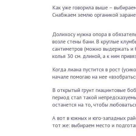
Как уже говорила выше – выбирае
Снабжаем землю органикой заранее
Долихосу нужна опора в обязатель
возле стены бани. В круглые клум
сантиметров (можно выдержать и б
колья 30 см. длиной, а к ним привя
Когда лиана пустится в рост (усик
начале помогаю на нее «взобратьс
В открытый грунт гиацинтовые боб
период стал такой непредсказуемы
останется на то, чтобы любоватьс
А вот в южных и юго-западных рай
тот же: выбираем место и подгота