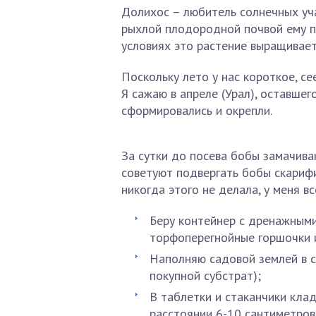
Долихос – любитель солнечных уча
рыхлой плодородной почвой ему п
условиях это растение выращивает
Поскольку лето у нас короткое, се
Я сажаю в апреле (Урал), оставше
сформировались и окрепли.
За сутки до посева бобы замачив
советуют подвергать бобы скариф
никогда этого не делала, у меня в
Беру контейнер с дренажным
торфоперегнойные горшочки и
Наполняю садовой землей в с
покупной субстрат);
В таблетки и стаканчики кла
расстоянии 6-10 сантиметров