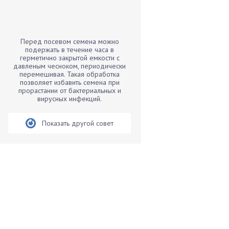
Бамбук
Банан
Барбарис
Перед посевом семена можно
Бархатцы
подержать в течение часа в
герметично закрытой емкости с
Бегония
давленым чесноком, периодически
перемешивая. Такая обработка
Белые грибы
позволяет избавить семена при
Бирючина
прорастании от бактериальных и
вирусных инфекций.
Бобовые
Боярышнык
Показать другой совет
Бруннера
Брусника
Бузина
Вазоны
Вешенки
Виноград
Вишня