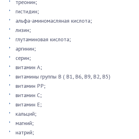
треонин;
гистидин;
альфа-аминомасляная кислота;
лизин;
глутаминовая кислота;
аргинин;
серин;
витамин А;
витамины группы В ( В1, В6, В9, В2, В5)
витамин РР;
витамин С;
витамин Е;
кальций;
магний;
натрий;