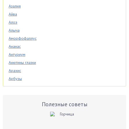
Азалия
Айва
Алоэ
Алыча
Аморфофаллус
Ананас
Антуриум
Анютины глазки
Арахис
Арбузы
Аспарагус
Астры
Базилик
Полезные советы
Баклажаны
Бальзамин
Бамбук