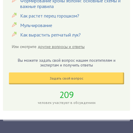
Формирование кроны яблони: основные схемы и
важные правила
Гардения
Гацания
Как растет перец горошком?
Гвоздики
Мульчирование
Георгины
Как вырастить репчатый лук?
Герань
Или смотрите
другие вопросы и ответы
Гиацинт
Гибискус
Вы можете задать свой вопрос нашим посетителям и
Гиппеаструм
экспертам и получить ответы
Гладиолусы
Задать свой вопрос
Глоксиния
Годжи
209
Голубика
человек участвуют в обсуждениях
Горох
Гортензия
Гранат
Грибы