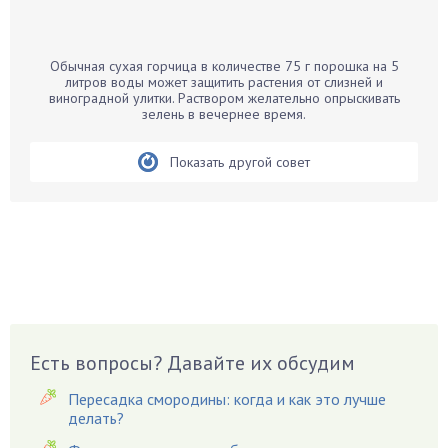
Банан
Барбарис
Обычная сухая горчица в количестве 75 г порошка на 5
Бархатцы
литров воды может защитить растения от слизней и
виноградной улитки. Раствором желательно опрыскивать
Бегония
зелень в вечернее время.
Белые грибы
Бирючина
Показать другой совет
Бобовые
Боярышнык
Бруннера
Брусника
Бузина
Вазоны
Вешенки
Есть вопросы? Давайте их обсудим
Виноград
Пересадка смородины: когда и как это лучше
Вишня
делать?
Вредители