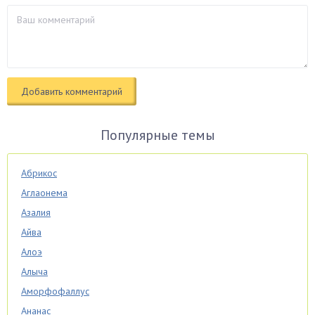
Популярные темы
Абрикос
Аглаонема
Азалия
Айва
Алоэ
Алыча
Аморфофаллус
Ананас