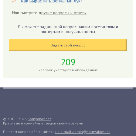
Как вырастить репчатый лук?
Гибискус
Или смотрите
другие вопросы и ответы
Гиппеаструм
Гладиолусы
Вы можете задать свой вопрос нашим посетителям и
экспертам и получить ответы
Глоксиния
Годжи
Задать свой вопрос
Голубика
Горох
209
Гортензия
человек участвуют в обсуждениях
Гранат
Грибы
Груша
Груши
Грядки
Гуава
© 2015–2026
Sornyakov.net
Красивые и урожайные грядки своими руками
Гузмания
По всем вопрос обращайтесь
на e-mail admin@sornyakov.net
Дайкон