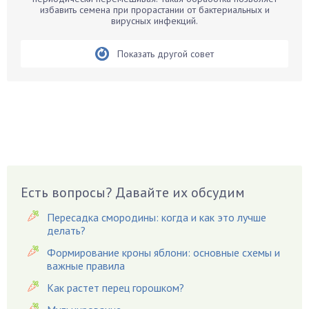
Бегония
избавить семена при прорастании от бактериальных и
вирусных инфекций.
Белые грибы
Бирючина
Показать другой совет
Бобовые
Боярышнык
Бруннера
Брусника
Бузина
Вазоны
Вешенки
Есть вопросы? Давайте их обсудим
Виноград
Вишня
Пересадка смородины: когда и как это лучше
делать?
Вредители
Формирование кроны яблони: основные схемы и
Гардения
важные правила
Гацания
Как растет перец горошком?
Гвоздики