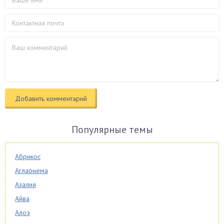
Популярные темы
Абрикос
Аглаонема
Азалия
Айва
Алоэ