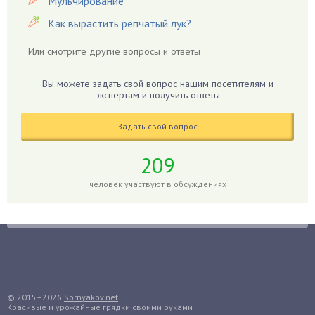
Мульчирование
Георгины
Как вырастить репчатый лук?
Герань
Гиацинт
Или смотрите
другие вопросы и ответы
Гибискус
Гиппеаструм
Вы можете задать свой вопрос нашим посетителям и
экспертам и получить ответы
Гладиолусы
Глоксиния
Задать свой вопрос
Годжи
209
Голубика
Горох
человек участвуют в обсуждениях
Гортензия
Гранат
Грибы
Груша
Груши
© 2015–2026
Sornyakov.net
Грядки
Красивые и урожайные грядки своими руками