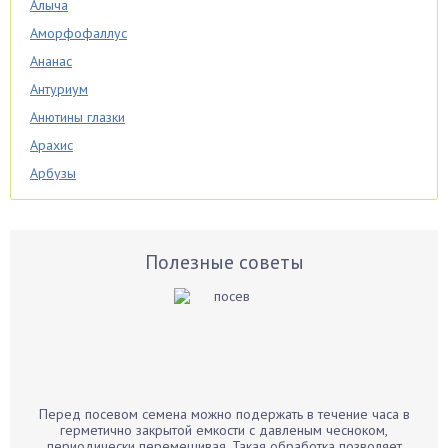
Алыча
Аморфофаллус
Ананас
Антуриум
Анютины глазки
Арахис
Арбузы
Аспарагус
Астры
Базилик
Полезные советы
Баклажаны
Бальзамин
Бамбук
Банан
Барбарис
Перед посевом семена можно подержать в течение часа в
Бархатцы
герметично закрытой емкости с давленым чесноком,
периодически перемешивая. Такая обработка позволяет