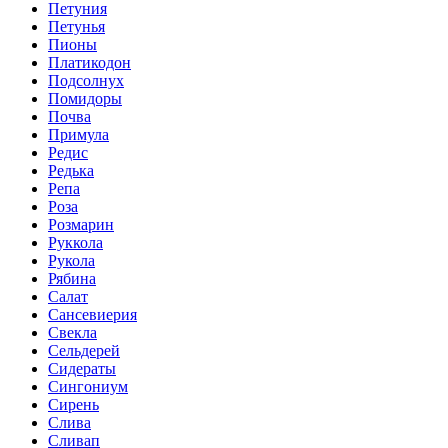
Петуния
Петунья
Пионы
Платикодон
Подсолнух
Помидоры
Почва
Примула
Редис
Редька
Репа
Роза
Розмарин
Руккола
Рукола
Рябина
Салат
Сансевиерия
Свекла
Сельдерей
Сидераты
Сингониум
Сирень
Слива
Сливап