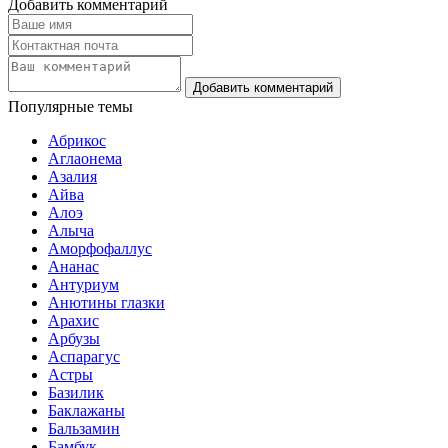
Добавить комментарий
Популярные темы
Абрикос
Аглаонема
Азалия
Айва
Алоэ
Алыча
Аморфофаллус
Ананас
Антуриум
Анютины глазки
Арахис
Арбузы
Аспарагус
Астры
Базилик
Баклажаны
Бальзамин
Бамбук