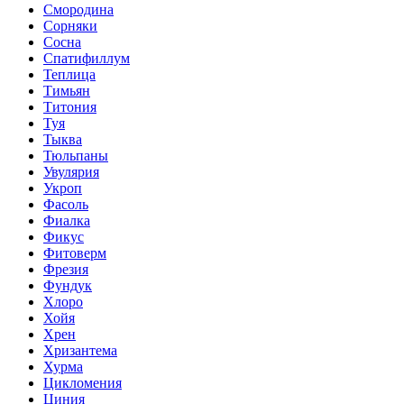
Смородина
Сорняки
Сосна
Спатифиллум
Теплица
Тимьян
Титония
Туя
Тыква
Тюльпаны
Увулярия
Укроп
Фасоль
Фиалка
Фикус
Фитоверм
Фрезия
Фундук
Хлоро
Хойя
Хрен
Хризантема
Хурма
Цикломения
Циния