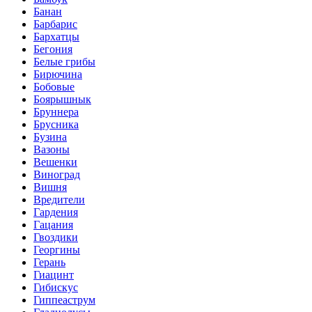
Банан
Барбарис
Бархатцы
Бегония
Белые грибы
Бирючина
Бобовые
Боярышнык
Бруннера
Брусника
Бузина
Вазоны
Вешенки
Виноград
Вишня
Вредители
Гардения
Гацания
Гвоздики
Георгины
Герань
Гиацинт
Гибискус
Гиппеаструм