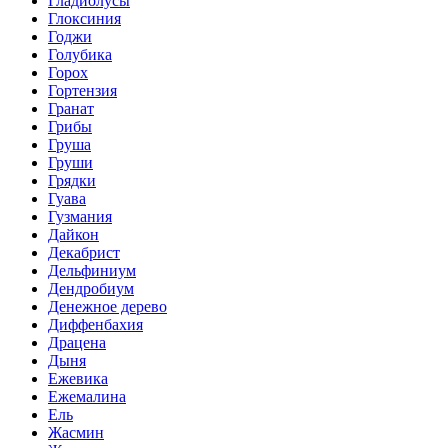
Гладиолусы
Глоксиния
Годжи
Голубика
Горох
Гортензия
Гранат
Грибы
Груша
Груши
Грядки
Гуава
Гузмания
Дайкон
Декабрист
Дельфиниум
Дендробиум
Денежное дерево
Диффенбахия
Драцена
Дыня
Ежевика
Ежемалина
Ель
Жасмин