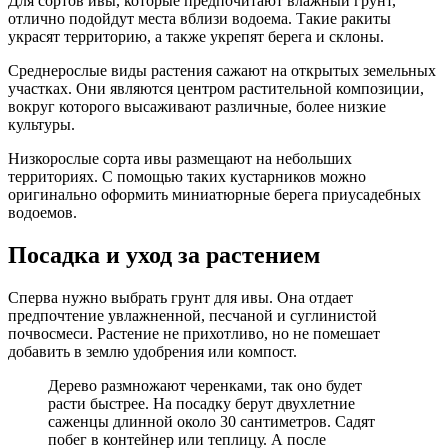
Для сортов ивы, которые предпочитают влажный грунт,
отлично подойдут места вблизи водоема. Такие ракиты
украсят территорию, а также укрепят берега и склоны.
Среднерослые виды растения сажают на открытых земельных
участках. Они являются центром растительной композиции,
вокруг которого высаживают различные, более низкие
культуры.
Низкорослые сорта ивы размещают на небольших
территориях. С помощью таких кустарников можно
оригинально оформить миниатюрные берега приусадебных
водоемов.
Посадка и уход за растением
Сперва нужно выбрать грунт для ивы. Она отдает
предпочтение увлажненной, песчаной и суглинистой
почвосмеси. Растение не прихотливо, но не помешает
добавить в землю удобрения или компост.
Дерево размножают черенками, так оно будет
расти быстрее. На посадку берут двухлетние
саженцы длинной около 30 сантиметров. Садят
побег в контейнер или теплицу. А после