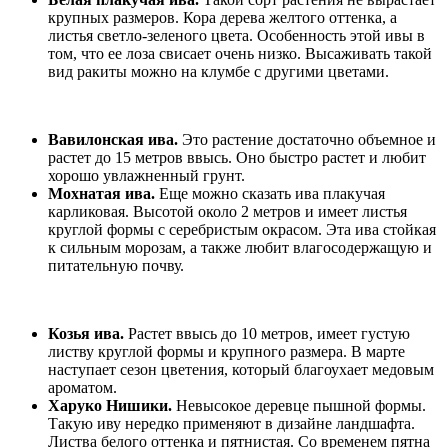
крупных размеров. Кора дерева желтого оттенка, а
листья светло-зеленого цвета. Особенность этой ивы в
том, что ее лоза свисает очень низко. Высаживать такой
вид ракиты можно на клумбе с другими цветами.
Вавилонская ива.
Это растение достаточно объемное и
растет до 15 метров ввысь. Оно быстро растет и любит
хорошо увлажненный грунт.
Мохнатая ива.
Еще можно сказать ива плакучая
карликовая. Высотой около 2 метров и имеет листья
круглой формы с серебристым окрасом. Эта ива стойкая
к сильным морозам, а также любит влагосодержащую и
питательную почву.
Козья ива.
Растет ввысь до 10 метров, имеет густую
листву круглой формы и крупного размера. В марте
наступает сезон цветения, который благоухает медовым
ароматом.
Харуко Нишики.
Невысокое деревце пышной формы.
Такую иву нередко применяют в дизайне ландшафта.
Листва белого оттенка и пятнистая. Со временем пятна