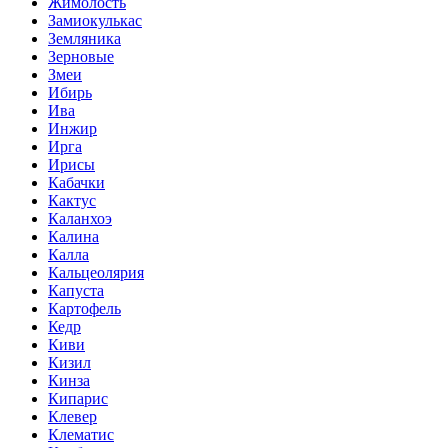
Жимолость
Замиокулькас
Земляника
Зерновые
Змеи
Ибирь
Ива
Инжир
Ирга
Ирисы
Кабачки
Кактус
Каланхоэ
Калина
Калла
Кальцеолярия
Капуста
Картофель
Кедр
Киви
Кизил
Кинза
Кипарис
Клевер
Клематис