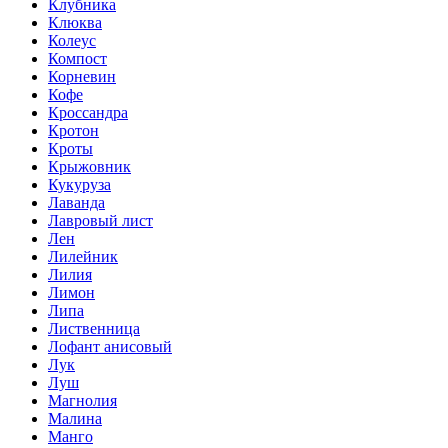
Клубника
Клюква
Колеус
Компост
Корневин
Кофе
Кроссандра
Кротон
Кроты
Крыжовник
Кукуруза
Лаванда
Лавровый лист
Лен
Лилейник
Лилия
Лимон
Липа
Лиственница
Лофант анисовый
Лук
Луш
Магнолия
Малина
Манго