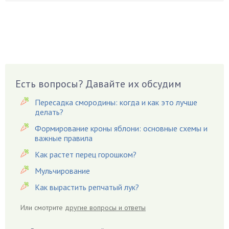
Боярышнык
Бруннера
Брусника
Бузина
Вазоны
Вешенки
Есть вопросы? Давайте их обсудим
Виноград
Пересадка смородины: когда и как это лучше
Вишня
делать?
Вредители
Формирование кроны яблони: основные схемы и
важные правила
Гардения
Гацания
Как растет перец горошком?
Гвоздики
Мульчирование
Георгины
Как вырастить репчатый лук?
Герань
Или смотрите
другие вопросы и ответы
Гиацинт
Гибискус