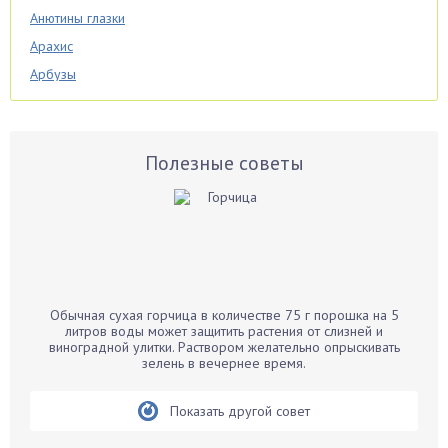
Анютины глазки
Арахис
Арбузы
Аспарагус
Астры
Базилик
Полезные советы
Баклажаны
Бальзамин
Бамбук
Банан
Барбарис
Обычная сухая горчица в количестве 75 г порошка на 5
Бархатцы
литров воды может защитить растения от слизней и
виноградной улитки. Раствором желательно опрыскивать
Бегония
зелень в вечернее время.
Белые грибы
Бирючина
Показать другой совет
Бобовые