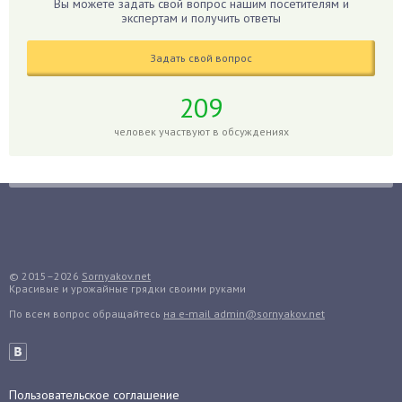
Вы можете задать свой вопрос нашим посетителям и
Гиппеаструм
экспертам и получить ответы
Гладиолусы
Задать свой вопрос
Глоксиния
Годжи
209
Голубика
человек участвуют в обсуждениях
Горох
Гортензия
Гранат
Грибы
Груша
Груши
© 2015–2026
Sornyakov.net
Красивые и урожайные грядки своими руками
Грядки
По всем вопрос обращайтесь
на e-mail admin@sornyakov.net
Гуава
Гузмания
Дайкон
Декабрист
Пользовательское соглашение