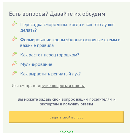
Виноград
Есть вопросы? Давайте их обсудим
Вишня
Вредители
Пересадка смородины: когда и как это лучше
Гардения
делать?
Гацания
Формирование кроны яблони: основные схемы и
важные правила
Гвоздики
Как растет перец горошком?
Георгины
Герань
Мульчирование
Гиацинт
Как вырастить репчатый лук?
Гибискус
Или смотрите
другие вопросы и ответы
Гиппеаструм
Гладиолусы
Вы можете задать свой вопрос нашим посетителям и
экспертам и получить ответы
Глоксиния
Годжи
Задать свой вопрос
Голубика
Горох