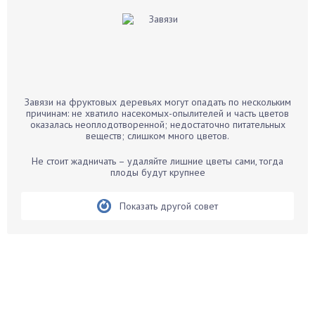
Баклажаны
Бальзамин
Бамбук
Банан
Барбарис
Завязи на фруктовых деревьях могут опадать по нескольким
Бархатцы
причинам: не хватило насекомых-опылителей и часть цветов
оказалась неоплодотворенной; недостаточно питательных
Бегония
веществ; слишком много цветов.
Белые грибы
Не стоит жадничать – удаляйте лишние цветы сами, тогда
Бирючина
плоды будут крупнее
Бобовые
Показать другой совет
Боярышнык
Бруннера
Брусника
Бузина
Вазоны
Вешенки