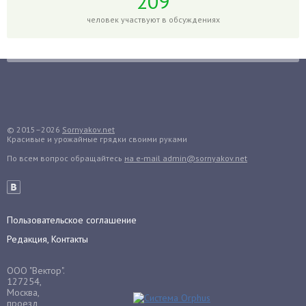
209
Гортензия
человек участвуют в обсуждениях
Гранат
Грибы
Груша
Груши
Грядки
Гуава
© 2015–2026
Sornyakov.net
Красивые и урожайные грядки своими руками
Гузмания
По всем вопрос обращайтесь
на e-mail admin@sornyakov.net
Дайкон
Декабрист
Дельфиниум
Пользовательское соглашение
Дендробиум
Редакция, Контакты
Денежное дерево
Диффенбахия
ООО "Вектор".
Драцена
127254,
Москва,
Дыня
проезд