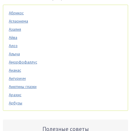
Абрикос
Аглаонема
Азалия
Айва
Алоэ
Алыча
Аморфофаллус
Ананас
Антуриум
Анютины глазки
Арахис
Арбузы
Аспарагус
Астры
Базилик
Полезные советы