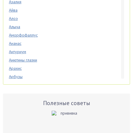
Азалия
Айва
Алоэ
Алыча
Аморфофаллус
Ананас
Антуриум
Анютины глазки
Арахис
Арбузы
Аспарагус
Астры
Базилик
Полезные советы
Баклажаны
Бальзамин
Бамбук