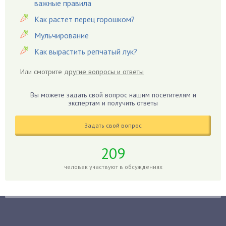
важные правила
Гардения
Гацания
Как растет перец горошком?
Гвоздики
Мульчирование
Георгины
Как вырастить репчатый лук?
Герань
Или смотрите
другие вопросы и ответы
Гиацинт
Гибискус
Вы можете задать свой вопрос нашим посетителям и
Гиппеаструм
экспертам и получить ответы
Гладиолусы
Задать свой вопрос
Глоксиния
Годжи
209
Голубика
человек участвуют в обсуждениях
Горох
Гортензия
Гранат
Грибы