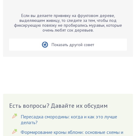
Банан
Барбарис
Если вы делаете прививку на фруктовом дереве,
Бархатцы
выделяющем живицу, то следите за тем, чтобы под
фиксирующую повязку не пробирались муравьи, которые
Бегония
очень любят сок деревьев.
Белые грибы
Бирючина
Показать другой совет
Бобовые
Боярышнык
Бруннера
Брусника
Бузина
Вазоны
Вешенки
Есть вопросы? Давайте их обсудим
Виноград
Пересадка смородины: когда и как это лучше
Вишня
делать?
Вредители
Формирование кроны яблони: основные схемы и