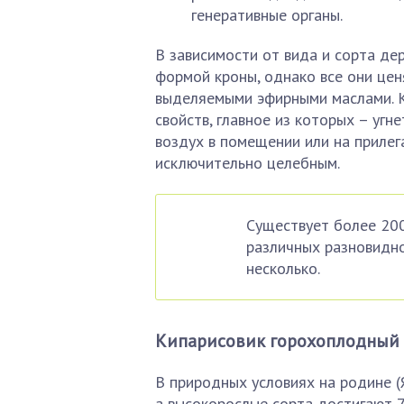
генеративные органы.
В зависимости от вида и сорта де
формой кроны, однако все они цен
выделяемыми эфирными маслами. К
свойств, главное из которых – уг
воздух в помещении или на приле
исключительно целебным.
Существует более 200
различных разновидно
несколько.
Кипарисовик горохоплодный
В природных условиях на родине (
а высокорослые сорта достигают 