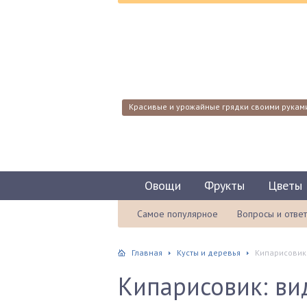
Красивые и урожайные грядки своими рукам
Овощи
Фрукты
Цветы
Самое популярное
Вопросы и отве
Главная
Кусты и деревья
Кипарисовик:
Кипарисовик: вид