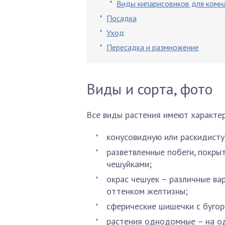
Виды кипарисовиков для комн
Посадка
Уход
Пересадка и размножение
Виды и сорта, фото
Все виды растения имеют характе
конусовидную или раскидисту
разветвленные побеги, покры
чешуйками;
окрас чешуек – различные вар
оттенком желтизны;
сферические шишечки с бугор
растения однодомные – на од