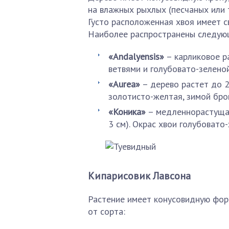
на влажных рыхлых (песчаных или т
Густо расположенная хвоя имеет с
Наиболее распространены следую
«Аndalyensis»
– карликовое р
ветвями и голубовато-зелено
«Aurea»
– дерево растет до 2
золотисто-желтая, зимой бро
«Коника»
– медленнорастущая
3 см). Окрас хвои голубовато
Кипарисовик Лавсона
Растение имеет конусовидную фор
от сорта: