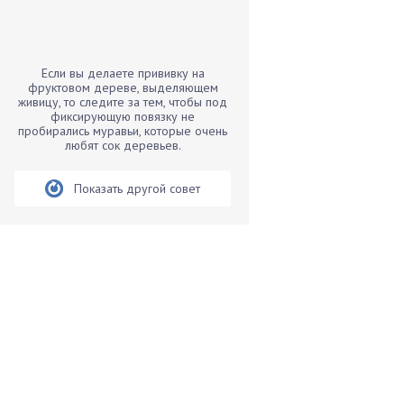
Бамбук
Банан
Барбарис
Если вы делаете прививку на
Бархатцы
фруктовом дереве, выделяющем
живицу, то следите за тем, чтобы под
Бегония
фиксирующую повязку не
пробирались муравьи, которые очень
Белые грибы
любят сок деревьев.
Бирючина
Бобовые
Показать другой совет
Боярышнык
Бруннера
Брусника
Бузина
Вазоны
Вешенки
Виноград
Вишня