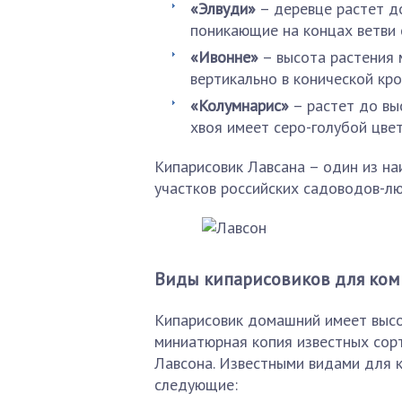
«Элвуди»
– деревце растет до
поникающие на концах ветви 
«Ивонне»
– высота растения 
вертикально в конической кро
«Колумнарис»
– растет до вы
хвоя имеет серо-голубой цвет
Кипарисовик Лавсана – один из н
участков российских садоводов-л
Виды кипарисовиков для ко
Кипарисовик домашний имеет высот
миниатюрная копия известных сорт
Лавсона. Известными видами для 
следующие: