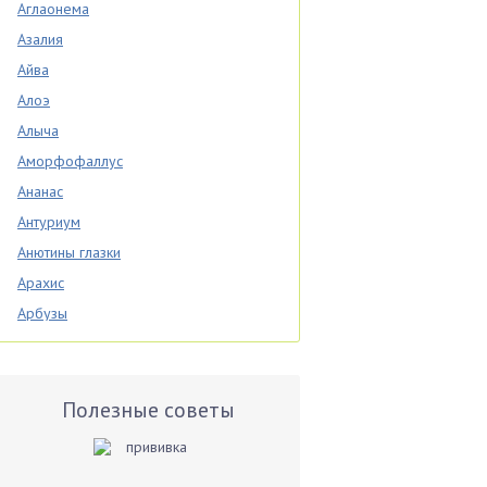
Аглаонема
Азалия
Айва
Алоэ
Алыча
Аморфофаллус
Ананас
Антуриум
Анютины глазки
Арахис
Арбузы
Аспарагус
Астры
Базилик
Полезные советы
Баклажаны
Бальзамин