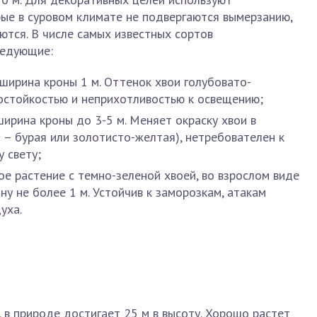
ые в суровом климате не подвергаются вымерзанию,
ются. В числе самых известных сортов
ледующие:
 ширина кроны 1 м. Оттенок хвои голубовато-
остойкостью и неприхотливостью к освещению;
 ширина кроны до 3-5 м. Меняет окраску хвои в
 – бурая или золотисто-желтая), нетребователен к
 свету;
ое растение с темно-зеленой хвоей, во взрослом виде
у не более 1 м. Устойчив к заморозкам, атакам
уха.
 в природе достигает 25 м в высоту. Хорошо растет