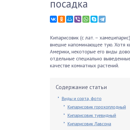
посадка
Кипарисовик (с лат. – хамеципарис
внешне напоминающее тую. Хотя к
Америки, некоторые его виды дово
отдельные специально выведенные
качестве комнатных растений.
Содержание статьи
Виды и сорта, фото
Кипарисовик горохоплодный
Кипарисовик туевидный
Кипарисовик Лавсона