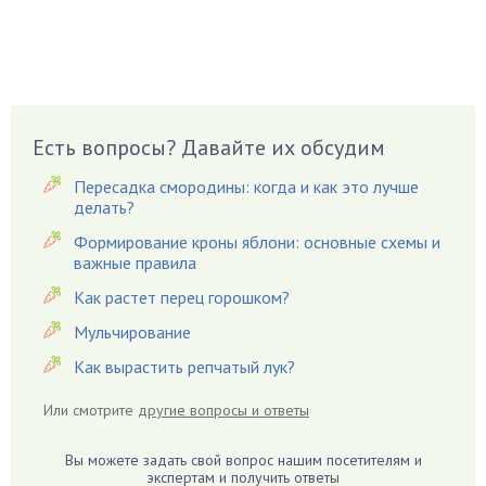
Бруннера
Брусника
Бузина
Вазоны
Вешенки
Есть вопросы? Давайте их обсудим
Виноград
Пересадка смородины: когда и как это лучше
Вишня
делать?
Вредители
Формирование кроны яблони: основные схемы и
важные правила
Гардения
Гацания
Как растет перец горошком?
Гвоздики
Мульчирование
Георгины
Как вырастить репчатый лук?
Герань
Или смотрите
другие вопросы и ответы
Гиацинт
Гибискус
Вы можете задать свой вопрос нашим посетителям и
Гиппеаструм
экспертам и получить ответы