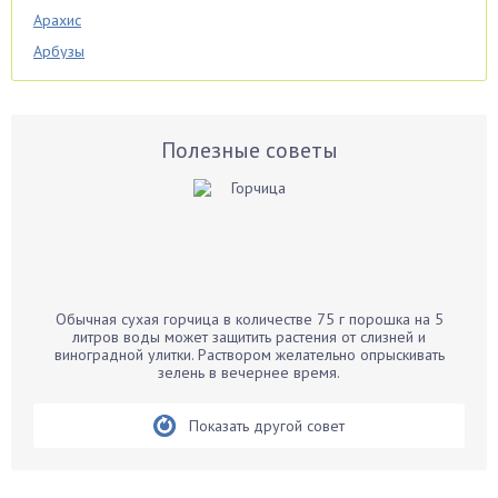
Арахис
Арбузы
Аспарагус
Астры
Базилик
Полезные советы
Баклажаны
Бальзамин
Бамбук
Банан
Барбарис
Обычная сухая горчица в количестве 75 г порошка на 5
Бархатцы
литров воды может защитить растения от слизней и
виноградной улитки. Раствором желательно опрыскивать
Бегония
зелень в вечернее время.
Белые грибы
Бирючина
Показать другой совет
Бобовые
Боярышнык