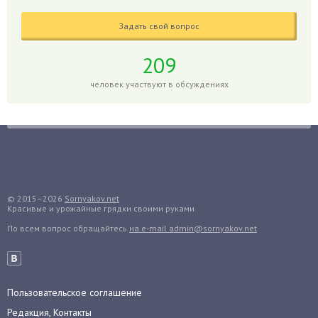
Гладиолусы
Задать свой вопрос
Глоксиния
Годжи
209
Голубика
человек участвуют в обсуждениях
Горох
Гортензия
Гранат
Грибы
Груша
Груши
© 2015–2026
Sornyakov.net
Красивые и урожайные грядки своими руками
Грядки
По всем вопрос обращайтесь
на e-mail admin@sornyakov.net
Гуава
Гузмания
Дайкон
Декабрист
Пользовательское соглашение
Дельфиниум
Редакция, Контакты