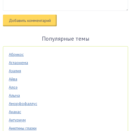
Популярные темы
Абрикос
Аглаонема
Азалия
Айва
Алоэ
Алыча
Аморфофаллус
Ананас
Антуриум
Анютины глазки