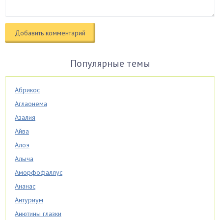
Популярные темы
Абрикос
Аглаонема
Азалия
Айва
Алоэ
Алыча
Аморфофаллус
Ананас
Антуриум
Анютины глазки