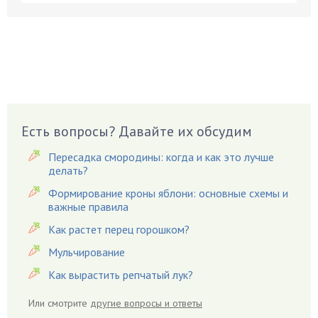
Бруннера
Брусника
Бузина
Вазоны
Вешенки
Виноград
Есть вопросы? Давайте их обсудим
Вишня
Вредители
Пересадка смородины: когда и как это лучше
Гардения
делать?
Гацания
Формирование кроны яблони: основные схемы и
важные правила
Гвоздики
Как растет перец горошком?
Георгины
Герань
Мульчирование
Гиацинт
Как вырастить репчатый лук?
Гибискус
Или смотрите
другие вопросы и ответы
Гиппеаструм