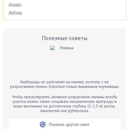
Арахис
Арбузы
Аспарагус
Астры
Базилик
Полезные советы
Баклажаны
Бальзамин
Бамбук
Банан
Барбарис
Гербициды не действуют на малину, поэтому с ее
Бархатцы
разрастанием можно бороться только выкапывая корневища.
Бегония
Чтобы предотвратить активное разрастание малины вглубь
Белые грибы
участка можно также создавать механические преграды в
виде вкопанных на достаточную глубину (1-1,5 м) досок,
Бирючина
линолеума или рубероида.
Бобовые
Показать другой совет
Боярышнык