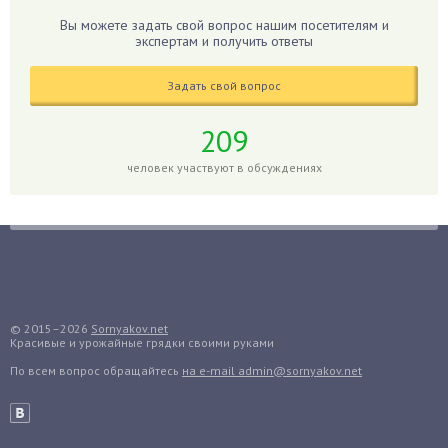
Гладиолусы
Вы можете задать свой вопрос нашим посетителям и
экспертам и получить ответы
Глоксиния
Годжи
Задать свой вопрос
Голубика
Горох
209
Гортензия
человек участвуют в обсуждениях
Гранат
Грибы
Груша
Груши
Грядки
Гуава
© 2015–2026
Sornyakov.net
Красивые и урожайные грядки своими руками
Гузмания
По всем вопрос обращайтесь
на e-mail admin@sornyakov.net
Дайкон
Декабрист
Дельфиниум