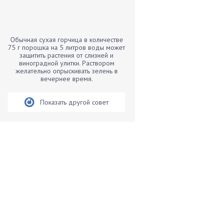
Бамбук
Банан
Барбарис
Обычная сухая горчица в количестве
Бархатцы
75 г порошка на 5 литров воды может
защитить растения от слизней и
Бегония
виноградной улитки. Раствором
желательно опрыскивать зелень в
Белые грибы
вечернее время.
Бирючина
Бобовые
Показать другой совет
Боярышнык
Бруннера
Брусника
Бузина
Вазоны
Вешенки
Виноград
Вишня