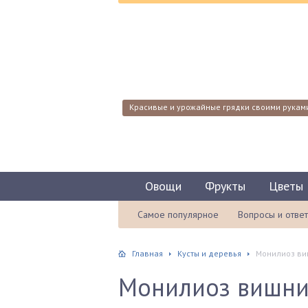
Красивые и урожайные грядки своими рукам
Овощи
Фрукты
Цветы
Самое популярное
Вопросы и отве
Главная
Кусты и деревья
Монилиоз виш
Монилиоз вишни