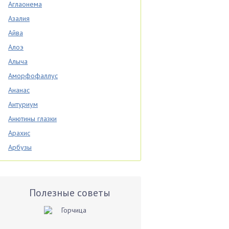
Аглаонема
Азалия
Айва
Алоэ
Алыча
Аморфофаллус
Ананас
Антуриум
Анютины глазки
Арахис
Арбузы
Аспарагус
Астры
Базилик
Полезные советы
Баклажаны
Бальзамин