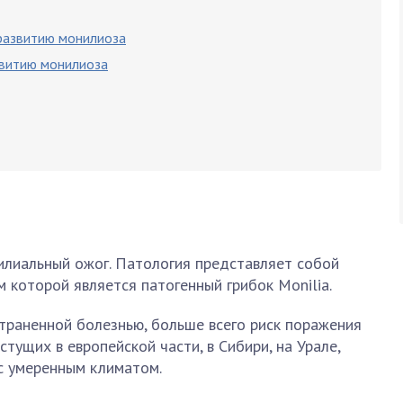
 развитию монилиоза
звитию монилиоза
илиальный ожог. Патология представляет собой
 которой является патогенный грибок Monilia.
траненной болезнью, больше всего риск поражения
стущих в европейской части, в Сибири, на Урале,
 с умеренным климатом.