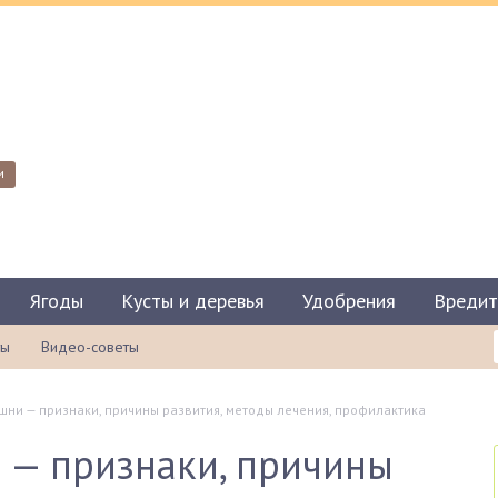
и
Ягоды
Кусты и деревья
Удобрения
Вредит
ты
Видео-советы
ни — признаки, причины развития, методы лечения, профилактика
 — признаки, причины