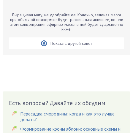
Банан
Барбарис
Выращивая мяту, не удобряйте ее. Конечно, зеленая масса
Бархатцы
при обильной подкормке будет развиваться активнее, но при
этом концентрация эфирных масел в ней будет существенно
Бегония
ниже.
Белые грибы
Бирючина
Показать другой совет
Бобовые
Боярышнык
Бруннера
Брусника
Бузина
Вазоны
Вешенки
Есть вопросы? Давайте их обсудим
Виноград
Пересадка смородины: когда и как это лучше
Вишня
делать?
Вредители
Формирование кроны яблони: основные схемы и