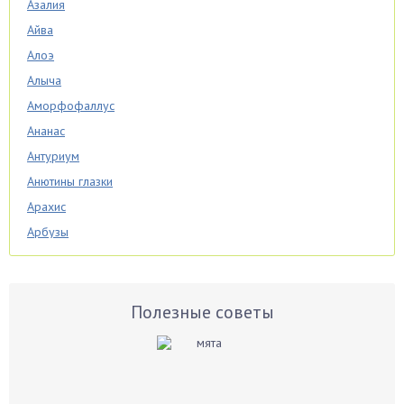
Азалия
Айва
Алоэ
Алыча
Аморфофаллус
Ананас
Антуриум
Анютины глазки
Арахис
Арбузы
Аспарагус
Астры
Базилик
Полезные советы
Баклажаны
Бальзамин
Бамбук