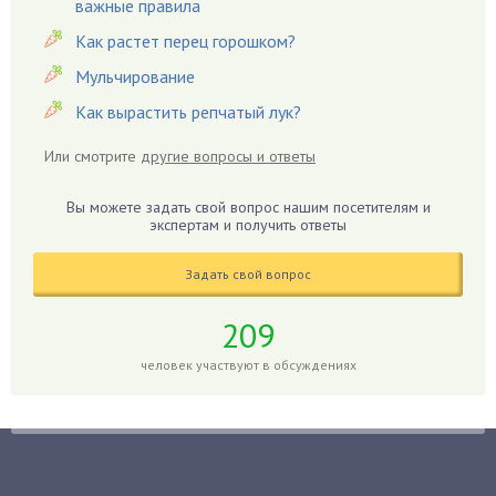
важные правила
Гардения
Гацания
Как растет перец горошком?
Гвоздики
Мульчирование
Георгины
Как вырастить репчатый лук?
Герань
Или смотрите
другие вопросы и ответы
Гиацинт
Гибискус
Вы можете задать свой вопрос нашим посетителям и
Гиппеаструм
экспертам и получить ответы
Гладиолусы
Задать свой вопрос
Глоксиния
Годжи
209
Голубика
человек участвуют в обсуждениях
Горох
Гортензия
Гранат
Грибы