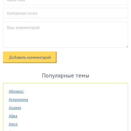
Популярные темы
Абрикос
Аглаонема
Азалия
Айва
Алоэ