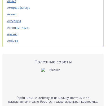
Алыча
Аморфофаллус
Ананас
Антуриум
Анютины глазки
Арахис
Арбузы
Аспарагус
Астры
Базилик
Полезные советы
Баклажаны
Бальзамин
Бамбук
Банан
Барбарис
Гербициды не действуют на малину, поэтому с ее
Бархатцы
разрастанием можно бороться только выкапывая корневища.