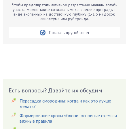
Бегония
Чтобы предотвратить активное разрастание малины вглубь
Белые грибы
участка можно также создавать механические преграды в
виде вкопанных на достаточную глубину (1-1,5 м) досок,
Бирючина
линолеума или рубероида.
Бобовые
Показать другой совет
Боярышнык
Бруннера
Брусника
Бузина
Вазоны
Вешенки
Виноград
Есть вопросы? Давайте их обсудим
Вишня
Вредители
Пересадка смородины: когда и как это лучше
Гардения
делать?
Гацания
Формирование кроны яблони: основные схемы и
важные правила
Гвоздики