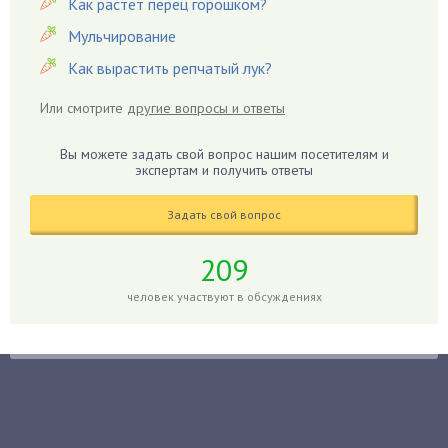
Как растет перец горошком?
Георгины
Герань
Мульчирование
Гиацинт
Как вырастить репчатый лук?
Гибискус
Или смотрите
другие вопросы и ответы
Гиппеаструм
Гладиолусы
Вы можете задать свой вопрос нашим посетителям и
экспертам и получить ответы
Глоксиния
Годжи
Задать свой вопрос
Голубика
Горох
209
Гортензия
человек участвуют в обсуждениях
Гранат
Грибы
Груша
Груши
Грядки