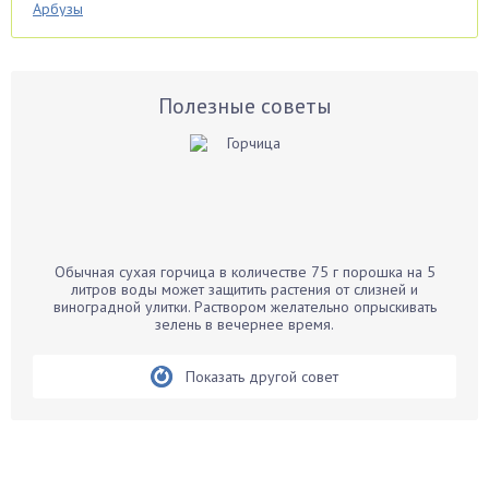
Арбузы
Аспарагус
Астры
Базилик
Полезные советы
Баклажаны
Бальзамин
Бамбук
Банан
Барбарис
Обычная сухая горчица в количестве 75 г порошка на 5
Бархатцы
литров воды может защитить растения от слизней и
виноградной улитки. Раствором желательно опрыскивать
Бегония
зелень в вечернее время.
Белые грибы
Бирючина
Показать другой совет
Бобовые
Боярышнык
Бруннера