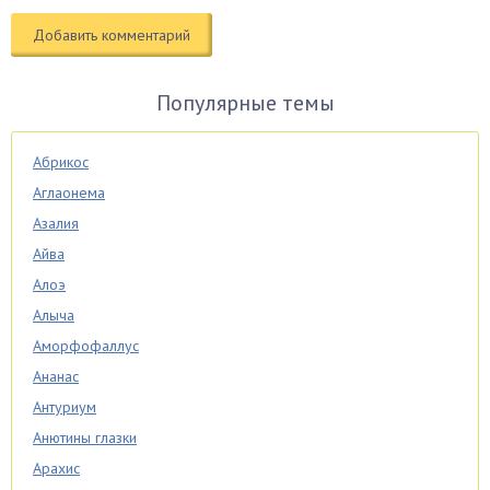
Популярные темы
Абрикос
Аглаонема
Азалия
Айва
Алоэ
Алыча
Аморфофаллус
Ананас
Антуриум
Анютины глазки
Арахис