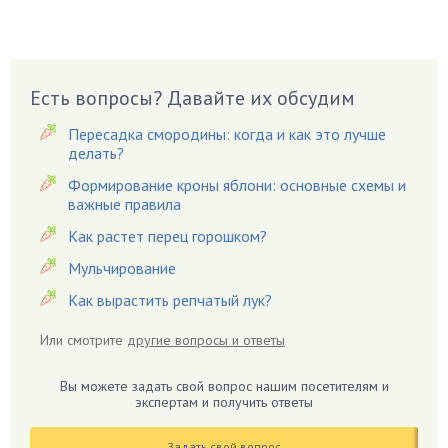
Брусника
Бузина
Вазоны
Вешенки
Есть вопросы? Давайте их обсудим
Виноград
Пересадка смородины: когда и как это лучше
Вишня
делать?
Вредители
Формирование кроны яблони: основные схемы и
важные правила
Гардения
Гацания
Как растет перец горошком?
Гвоздики
Мульчирование
Георгины
Как вырастить репчатый лук?
Герань
Или смотрите
другие вопросы и ответы
Гиацинт
Гибискус
Вы можете задать свой вопрос нашим посетителям и
Гиппеаструм
экспертам и получить ответы
Гладиолусы
Задать свой вопрос