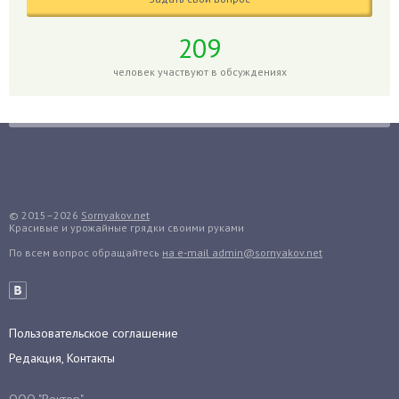
Глоксиния
Годжи
209
Голубика
человек участвуют в обсуждениях
Горох
Гортензия
Гранат
Грибы
Груша
Груши
© 2015–2026
Sornyakov.net
Красивые и урожайные грядки своими руками
Грядки
По всем вопрос обращайтесь
на e-mail admin@sornyakov.net
Гуава
Гузмания
Дайкон
Декабрист
Пользовательское соглашение
Дельфиниум
Редакция, Контакты
Дендробиум