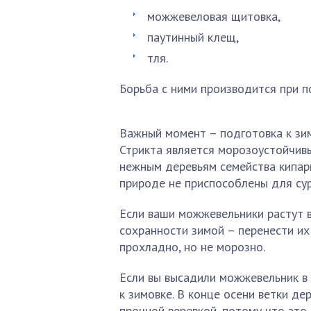
можжевеловая щитовка,
паутинный клещ,
тля.
Борьба с ними производится при 
Важный момент – подготовка к зим
Стрикта является морозоустойчивы
нежным деревьям семейства кипар
природе не приспособлены для сур
Если ваши можжевельники растут в
сохранности зимой – перенести их
прохладно, но не морозно.
Если вы высадили можжевельник в
к зимовке. В конце осени ветки д
прочной веревкой, потому что это