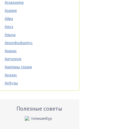
Аглаонема
Азалия
Айва
Алоэ
Алыча
Аморфофаллус
Ананас
Антуриум
Анютины глазки
Арахис
Арбузы
Аспарагус
Астры
Базилик
Полезные советы
Баклажаны
Бальзамин