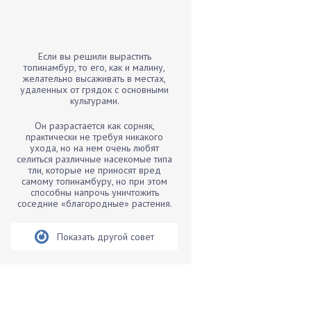
Бамбук
Банан
Барбарис
Если вы решили вырастить
Бархатцы
топинамбур, то его, как и малину,
желательно высаживать в местах,
Бегония
удаленных от грядок с основными
культурами.
Белые грибы
Бирючина
Он разрастается как сорняк,
практически не требуя никакого
Бобовые
ухода, но на нем очень любят
селиться различные насекомые типа
Боярышнык
тли, которые не приносят вред
Бруннера
самому топинамбуру, но при этом
способны напрочь уничтожить
Брусника
соседние «благородные» растения.
Бузина
Показать другой совет
Вазоны
Вешенки
Виноград
Вишня