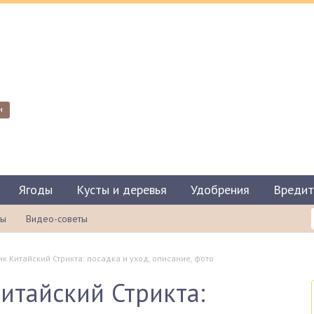
и
Ягоды
Кусты и деревья
Удобрения
Вредит
ты
Видео-советы
 Китайский Стрикта: посадка и уход, описание, фото
тайский Стрикта: