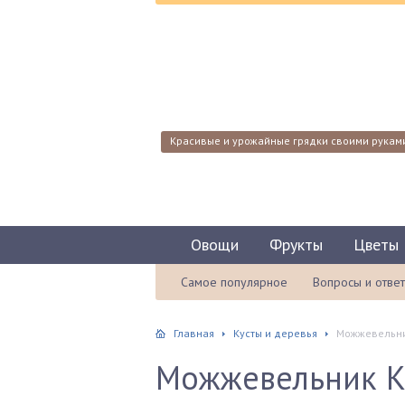
Красивые и урожайные грядки своими рукам
Овощи
Фрукты
Цветы
Самое популярное
Вопросы и отве
Главная
Кусты и деревья
Можжевельник
Можжевельник Ки