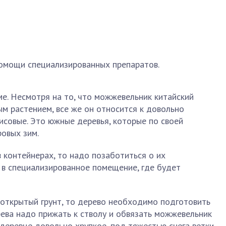
помощи специализированных препаратов.
е. Несмотря на то, что можжевельник китайский
м растением, все же он относится к довольно
исовые. Это южные деревья, которые по своей
овых зим.
 контейнерах, то надо позаботиться о их
 в специализированное помещение, где будет
 открытый грунт, то дерево необходимо подготовить
ерева надо прижать к стволу и обвязать можжевельник
 деревце довольно хрупкое, под тяжестью снега ветки